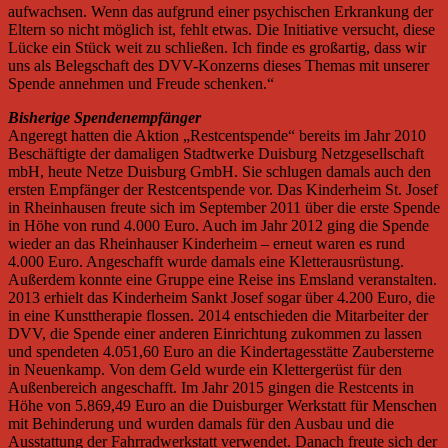
aufwachsen. Wenn das aufgrund einer psychischen Erkrankung der
Eltern so nicht möglich ist, fehlt etwas. Die Initiative versucht, diese
Lücke ein Stück weit zu schließen. Ich finde es großartig, dass wir
uns als Belegschaft des DVV-Konzerns dieses Themas mit unserer
Spende annehmen und Freude schenken.“
Bisherige Spendenempfänger
Angeregt hatten die Aktion „Restcentspende“ bereits im Jahr 2010
Beschäftigte der damaligen Stadtwerke Duisburg Netzgesellschaft
mbH, heute Netze Duisburg GmbH. Sie schlugen damals auch den
ersten Empfänger der Restcentspende vor. Das Kinderheim St. Josef
in Rheinhausen freute sich im September 2011 über die erste Spende
in Höhe von rund 4.000 Euro. Auch im Jahr 2012 ging die Spende
wieder an das Rheinhauser Kinderheim – erneut waren es rund
4.000 Euro. Angeschafft wurde damals eine Kletterausrüstung.
Außerdem konnte eine Gruppe eine Reise ins Emsland veranstalten.
2013 erhielt das Kinderheim Sankt Josef sogar über 4.200 Euro, die
in eine Kunsttherapie flossen. 2014 entschieden die Mitarbeiter der
DVV, die Spende einer anderen Einrichtung zukommen zu lassen
und spendeten 4.051,60 Euro an die Kindertagesstätte Zaubersterne
in Neuenkamp. Von dem Geld wurde ein Klettergerüst für den
Außenbereich angeschafft. Im Jahr 2015 gingen die Restcents in
Höhe von 5.869,49 Euro an die Duisburger Werkstatt für Menschen
mit Behinderung und wurden damals für den Ausbau und die
Ausstattung der Fahrradwerkstatt verwendet. Danach freute sich der