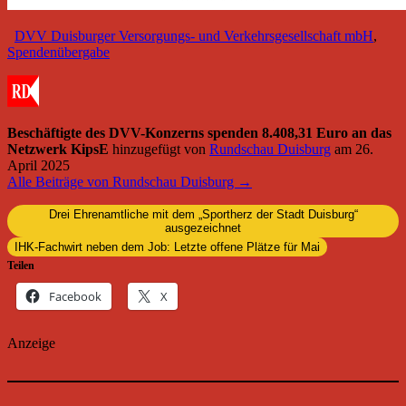
DVV Duisburger Versorgungs- und Verkehrsgesellschaft mbH
,
Spendenübergabe
Beschäftigte des DVV-Konzerns spenden 8.408,31 Euro an das
Netzwerk KipsE
hinzugefügt von
Rundschau Duisburg
am
26.
April 2025
Alle Beiträge von Rundschau Duisburg →
Drei Ehrenamtliche mit dem „Sportherz der Stadt Duisburg“
ausgezeichnet
IHK-Fachwirt neben dem Job: Letzte offene Plätze für Mai
Teilen
Facebook
X
Anzeige