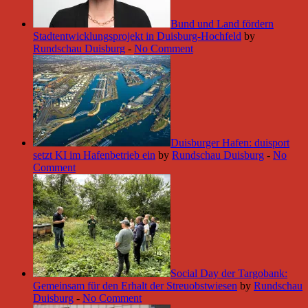
Bund und Land fördern
Stadtentwicklungsprojekt in Duisburg-Hochfeld
by
Rundschau Duisburg
-
No Comment
Duisburger Hafen: duisport
setzt KI im Hafenbetrieb ein
by
Rundschau Duisburg
-
No
Comment
Social Day der Targobank:
Gemeinsam für den Erhalt der Streuobstwiesen
by
Rundschau
Duisburg
-
No Comment