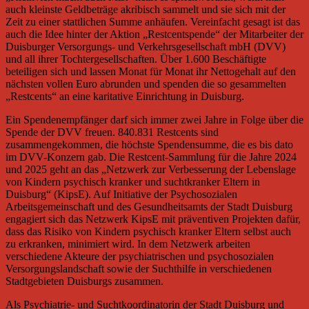
auch kleinste Geldbeträge akribisch sammelt und sie sich mit der
Zeit zu einer stattlichen Summe anhäufen. Vereinfacht gesagt ist das
auch die Idee hinter der Aktion „Restcentspende“ der Mitarbeiter der
Duisburger Versorgungs- und Verkehrsgesellschaft mbH (DVV)
und all ihrer Tochtergesellschaften. Über 1.600 Beschäftigte
beteiligen sich und lassen Monat für Monat ihr Nettogehalt auf den
nächsten vollen Euro abrunden und spenden die so gesammelten
„Restcents“ an eine karitative Einrichtung in Duisburg.
Ein Spendenempfänger darf sich immer zwei Jahre in Folge über die
Spende der DVV freuen. 840.831 Restcents sind
zusammengekommen, die höchste Spendensumme, die es bis dato
im DVV-Konzern gab. Die Restcent-Sammlung für die Jahre 2024
und 2025 geht an das „Netzwerk zur Verbesserung der Lebenslage
von Kindern psychisch kranker und suchtkranker Eltern in
Duisburg“ (KipsE). Auf Initiative der Psychosozialen
Arbeitsgemeinschaft und des Gesundheitsamts der Stadt Duisburg
engagiert sich das Netzwerk KipsE mit präventiven Projekten dafür,
dass das Risiko von Kindern psychisch kranker Eltern selbst auch
zu erkranken, minimiert wird. In dem Netzwerk arbeiten
verschiedene Akteure der psychiatrischen und psychosozialen
Versorgungslandschaft sowie der Suchthilfe in verschiedenen
Stadtgebieten Duisburgs zusammen.
Als Psychiatrie- und Suchtkoordinatorin der Stadt Duisburg und