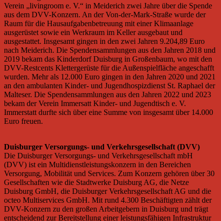
Verein „livingroom e. V.“ in Meiderich zwei Jahre über die Spende
aus dem DVV-Konzern. An der Von-der-Mark-Straße wurde der
Raum für die Hausaufgabenbetreuung mit einer Klimaanlage
ausgerüstet sowie ein Werkraum im Keller ausgebaut und
ausgestattet. Insgesamt gingen in den zwei Jahren 9.204,89 Euro
nach Meiderich. Die Spendensammlungen aus den Jahren 2018 und
2019 bekam das Kinderdorf Duisburg in Großenbaum, wo mit den
DVV-Restcents Klettergerüste für die Außenspielfläche angeschafft
wurden. Mehr als 12.000 Euro gingen in den Jahren 2020 und 2021
an den ambulanten Kinder- und Jugendhospizdienst St. Raphael der
Malteser. Die Spendensammlungen aus den Jahren 2022 und 2023
bekam der Verein Immersatt Kinder- und Jugendtisch e. V.
Immerstatt durfte sich über eine Summe von insgesamt über 14.000
Euro freuen.
Duisburger Versorgungs- und Verkehrsgesellschaft (DVV)
Die Duisburger Versorgungs- und Verkehrsgesellschaft mbH
(DVV) ist ein Multidienstleistungskonzern in den Bereichen
Versorgung, Mobilität und Services. Zum Konzern gehören über 30
Gesellschaften wie die Stadtwerke Duisburg AG, die Netze
Duisburg GmbH, die Duisburger Verkehrsgesellschaft AG und die
octeo Multiservices GmbH. Mit rund 4.300 Beschäftigten zählt der
DVV-Konzern zu den großen Arbeitgebern in Duisburg und trägt
entscheidend zur Bereitstellung einer leistungsfähigen Infrastruktur