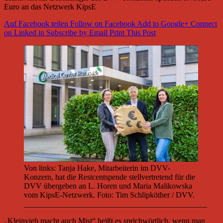
Euro an das Netzwerk KipsE
Auf Facebook teilen
Follow on Facebook
Add to Google+
Connect
on Linked in
Subscribe by Email
Print This Post
Von links: Tanja Hake, Mitarbeiterin im DVV-
Konzern, hat die Restcentspende stellvertretend für die
DVV übergeben an L. Horen und Maria Malikowska
vom KipsE-Netzwerk. Foto: Tim Schlipköther / DVV.
______________________________________________
„Kleinvieh macht auch Mist“ heißt es sprichwörtlich, wenn man