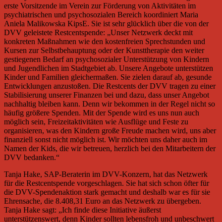
erste Vorsitzende im Verein zur Förderung von Aktivitäten im
psychiatrischen und psychosozialen Bereich koordiniert Maria
Aniela Malikowska KipsE. Sie ist sehr glücklich über die von der
DVV geleistete Restcentspende: „Unser Netzwerk deckt mit
konkreten Maßnahmen wie den kostenfreien Sprechstunden und
Kursen zur Selbstbehauptung oder der Kunsttherapie den weiter
gestiegenen Bedarf an psychosozialer Unterstützung von Kindern
und Jugendlichen im Stadtgebiet ab. Unsere Angebote unterstützen
Kinder und Familien gleichermaßen. Sie zielen darauf ab, gesunde
Entwicklungen anzustoßen. Die Restcents der DVV tragen zu einer
Stabilisierung unserer Finanzen bei und dazu, dass unser Angebot
nachhaltig bleiben kann. Denn wir bekommen in der Regel nicht so
häufig größere Spenden. Mit der Spende wird es uns nun auch
möglich sein, Freizeitaktivitäten wie Ausflüge und Feste zu
organisieren, was den Kindern große Freude machen wird, uns aber
finanziell sonst nicht möglich ist. Wir möchten uns daher auch im
Namen der Kids, die wir betreuen, herzlich bei den Mitarbeitern der
DVV bedanken.“
Tanja Hake, SAP-Beraterin im DVV-Konzern, hat das Netzwerk
für die Restcentspende vorgeschlagen. Sie hat sich schon öfter für
die DVV-Spendenaktion stark gemacht und deshalb war es für sie
Ehrensache, die 8.408,31 Euro an das Netzwerk zu übergeben.
Tanja Hake sagt: „Ich finde diese Initiative äußerst
unterstützenswert, denn Kinder sollten lebensfroh und unbeschwert