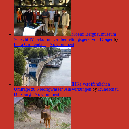
Moers: Bergbaumuseum
Schacht IV bekommt Grubenrettungsgerät von Dräger
by
Petra Grünendahl
-
No Comment
IHKs veröffentlichen
Umfrage zu Niedrigwasser-Auswirkungen
by
Rundschau
Duisburg
-
No Comment