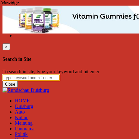
Anzeige
Anzeige
Sonntag, August 09, 2026
Friend on Facebook
Follow on Twitter
Subscribe to RSS
Search
×
Search in Site
To search in site, type your keyword and hit enter
Close
HOME
Duisburg
Auto
Kultur
Meinung
Panorama
Politik