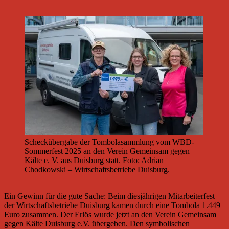
Scheckübergabe der Tombolasammlung vom WBD-
Sommerfest 2025 an den Verein Gemeinsam gegen
Kälte e. V. aus Duisburg statt. Foto: Adrian
Chodkowski – Wirtschaftsbetriebe Duisburg.
__________________________________________
Ein Gewinn für die gute Sache: Beim diesjährigen Mitarbeiterfest
der Wirtschaftsbetriebe Duisburg kamen durch eine Tombola 1.449
Euro zusammen. Der Erlös wurde jetzt an den Verein Gemeinsam
gegen Kälte Duisburg e.V. übergeben. Den symbolischen