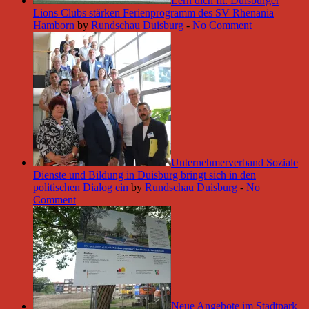
Lern dich fit: Duisburger
Lions Clubs stärken Ferienprogramm des SV Rhenania
Hamborn
by
Rundschau Duisburg
-
No Comment
Unternehmerverband Soziale
Dienste und Bildung in Duisburg bringt sich in den
politischen Dialog ein
by
Rundschau Duisburg
-
No
Comment
Neue Angebote im Stadtpark