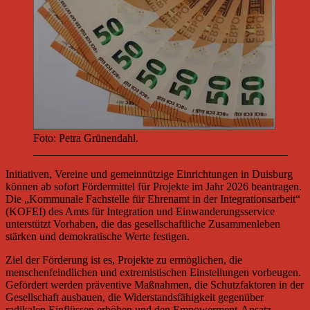
Foto: Petra Grünendahl.
______________________________________________
Initiativen, Vereine und gemeinnützige Einrichtungen in Duisburg
können ab sofort Fördermittel für Projekte im Jahr 2026 beantragen.
Die „Kommunale Fachstelle für Ehrenamt in der Integrationsarbeit“
(KOFEI) des Amts für Integration und Einwanderungsservice
unterstützt Vorhaben, die das gesellschaftliche Zusammenleben
stärken und demokratische Werte festigen.
Ziel der Förderung ist es, Projekte zu ermöglichen, die
menschenfeindlichen und extremistischen Einstellungen vorbeugen.
Gefördert werden präventive Maßnahmen, die Schutzfaktoren in der
Gesellschaft ausbauen, die Widerstandsfähigkeit gegenüber
radikalen Einflüssen erhöhen und den Empowerment-Ansatz