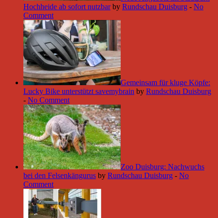
Hochheide ab sofort nutzbar
by
Rundschau Duisburg
-
No
Comment
Gemeinsam für kluge Köpfe:
Lucky Bike unterstützt savemybrain
by
Rundschau Duisburg
-
No Comment
Zoo Duisburg: Nachwuchs
bei den Felsenkängurus
by
Rundschau Duisburg
-
No
Comment