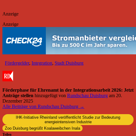
Anzeige
Anzeige
Fördergelder
,
Integration
,
Stadt Duisburg
Förderphase für Ehrenamt in der Integrationsarbeit 2026: Jetzt
Anträge stellen
hinzugefügt von
Rundschau Duisburg
am
20.
Dezember 2025
Alle Beiträge von Rundschau Duisburg →
IHK-Initiative Rheinland veröffentlicht Studie zur Bedeutung
energieintensiven Industrie
Zoo Duisburg begrüßt Koalaweibchen Inala
Teilen