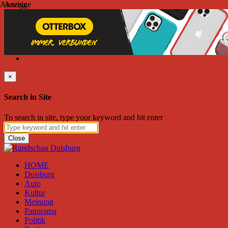
Anzeige
Anzeige
Donnerstag, August 06, 2026
Friend on Facebook
Follow on Twitter
Subscribe to RSS
Search
×
Search in Site
To search in site, type your keyword and hit enter
Close
HOME
Duisburg
Auto
Kultur
Meinung
Panorama
Politik