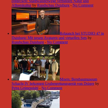
entdecken: Stadtwanderwege verbinden Natur und
Alltagskultur
by
Rundschau Duisburg
-
No Comment
Relaunch bei STUDIO 47 in
Duisburg: Mit neuen Avataren und virtuellen Sets
by
Rundschau Duisburg
-
No Comment
Moers: Bergbaumuseum
Schacht IV bekommt Grubenrettungsgerät von Dräger
by
Petra Grünendahl
-
No Comment