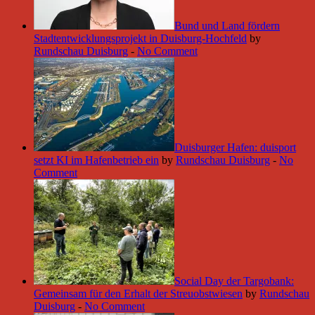
Bund und Land fördern
Stadtentwicklungsprojekt in Duisburg-Hochfeld
by
Rundschau Duisburg
-
No Comment
Duisburger Hafen: duisport
setzt KI im Hafenbetrieb ein
by
Rundschau Duisburg
-
No
Comment
Social Day der Targobank:
Gemeinsam für den Erhalt der Streuobstwiesen
by
Rundschau
Duisburg
-
No Comment