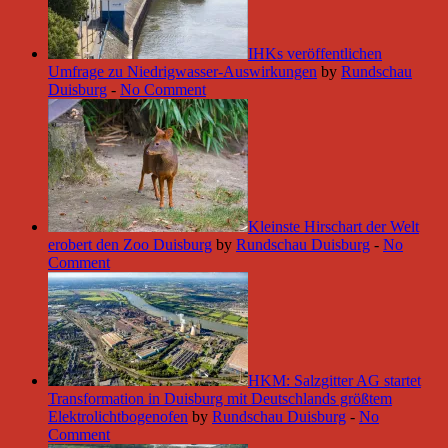
IHKs veröffentlichen
Umfrage zu Niedrigwasser-Auswirkungen
by
Rundschau
Duisburg
-
No Comment
Kleinste Hirschart der Welt
erobert den Zoo Duisburg
by
Rundschau Duisburg
-
No
Comment
HKM: Salzgitter AG startet
Transformation in Duisburg mit Deutschlands größtem
Elektrolichtbogenofen
by
Rundschau Duisburg
-
No
Comment