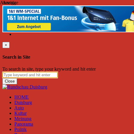
Anzeige
Anzeige
Sonntag, August 09, 2026
Friend on Facebook
Follow on Twitter
Subscribe to RSS
Search
×
Search in Site
To search in site, type your keyword and hit enter
Close
HOME
Duisburg
Auto
Kultur
Meinung
Panorama
Politik