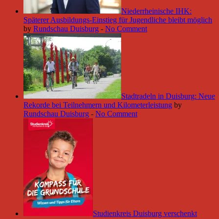
Niederrheinische IHK:
Späterer Ausbildungs-Einstieg für Jugendliche bleibt möglich
by
Rundschau Duisburg
-
No Comment
Stadtradeln in Duisburg: Neue
Rekorde bei Teilnehmern und Kilometerleistung
by
Rundschau Duisburg
-
No Comment
Studienkreis Duisburg verschenkt