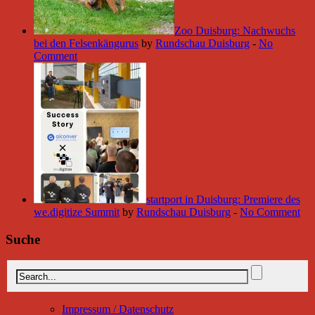
Zoo Duisburg: Nachwuchs
bei den Felsenkängurus
by
Rundschau Duisburg
-
No
Comment
startport in Duisburg: Premiere des
we.digitize Summit
by
Rundschau Duisburg
-
No Comment
Suche
Impressum / Datenschutz