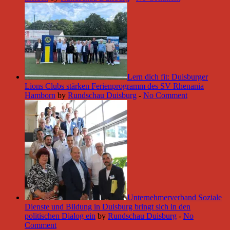
Lern dich fit: Duisburger
Lions Clubs stärken Ferienprogramm des SV Rhenania
Hamborn
by
Rundschau Duisburg
-
No Comment
Unternehmerverband Soziale
Dienste und Bildung in Duisburg bringt sich in den
politischen Dialog ein
by
Rundschau Duisburg
-
No
Comment