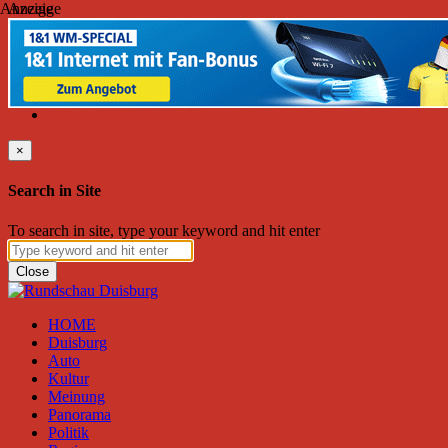
Anzeige
Anzeige
Donnerstag, August 06, 2026
Friend on Facebook
Follow on Twitter
Subscribe to RSS
Search
×
Search in Site
To search in site, type your keyword and hit enter
Close
HOME
Duisburg
Auto
Kultur
Meinung
Panorama
Politik