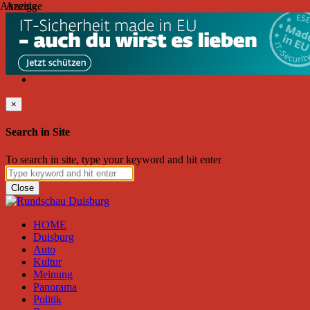
Anzeige
Anzeige
Donnerstag, August 06, 2026
Friend on Facebook
Follow on Twitter
Subscribe to RSS
Search
×
Search in Site
To search in site, type your keyword and hit enter
Close
HOME
Duisburg
Auto
Kultur
Meinung
Panorama
Politik