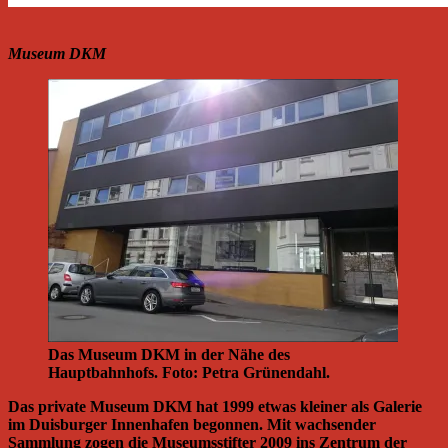
Museum DKM
Das Museum DKM in der Nähe des
Hauptbahnhofs. Foto: Petra Grünendahl.
Das private Museum DKM hat 1999 etwas kleiner als Galerie
im Duisburger Innenhafen begonnen. Mit wachsender
Sammlung zogen die Museumsstifter 2009 ins Zentrum der