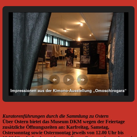
Impressionen aus der Kimono-Ausstellung „Omoschirogara“
im Museum DKM. Foto: Petra Grünendahl.
Kuratorenführungen durch die Sammlung zu Ostern
Über Ostern bietet das Museum DKM wegen der Feiertage
zusätzliche Öffnungszeiten an: Karfreitag, Samstag,
Ostersonntag sowie Ostermontag jeweils von 12.00 Uhr bis