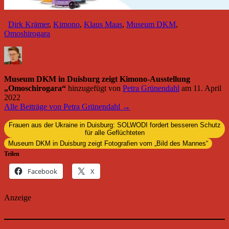
Dirk Krämer
,
Kimono
,
Klaus Maas
,
Museum DKM
,
Omoshirogara
Museum DKM in Duisburg zeigt Kimono-Ausstellung
„Omoschirogara“
hinzugefügt von
Petra Grünendahl
am
11. April
2022
Alle Beiträge von Petra Grünendahl →
Frauen aus der Ukraine in Duisburg: SOLWODI fordert besseren Schutz
für alle Geflüchteten
Museum DKM in Duisburg zeigt Fotografien vom „Bild des Mannes“
Teilen
Facebook
X
Anzeige