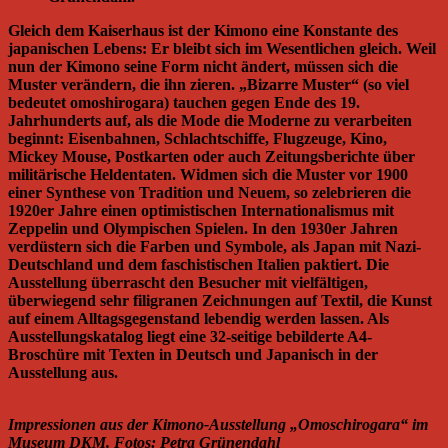
Gleich dem Kaiserhaus ist der Kimono eine Konstante des
japanischen Lebens: Er bleibt sich im Wesentlichen gleich. Weil
nun der Kimono seine Form nicht ändert, müssen sich die
Muster verändern, die ihn zieren. „Bizarre Muster“ (so viel
bedeutet omoshirogara) tauchen gegen Ende des 19.
Jahrhunderts auf, als die Mode die Moderne zu verarbeiten
beginnt: Eisenbahnen, Schlachtschiffe, Flugzeuge, Kino,
Mickey Mouse, Postkarten oder auch Zeitungsberichte über
militärische Heldentaten. Widmen sich die Muster vor 1900
einer Synthese von Tradition und Neuem, so zelebrieren die
1920er Jahre einen optimistischen Internationalismus mit
Zeppelin und Olympischen Spielen. In den 1930er Jahren
verdüstern sich die Farben und Symbole, als Japan mit Nazi-
Deutschland und dem faschistischen Italien paktiert. Die
Ausstellung überrascht den Besucher mit vielfältigen,
überwiegend sehr filigranen Zeichnungen auf Textil, die Kunst
auf einem Alltagsgegenstand lebendig werden lassen. Als
Ausstellungskatalog liegt eine 32-seitige bebilderte A4-
Broschüre mit Texten in Deutsch und Japanisch in der
Ausstellung aus.
Impressionen aus der Kimono-Ausstellung „Omoschirogara“ im
Museum DKM. Fotos: Petra Grünendahl