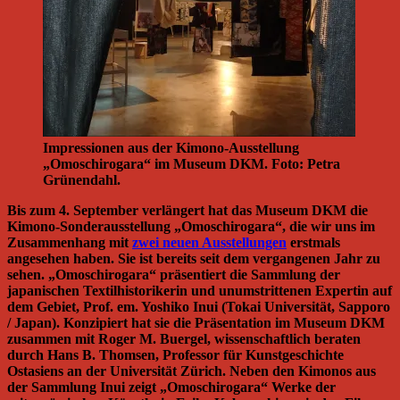
Impressionen aus der Kimono-Ausstellung
„Omoschirogara“ im Museum DKM. Foto: Petra
Grünendahl.
Bis zum 4. September verlängert hat das Museum DKM die
Kimono-Sonderausstellung „Omoschirogara“, die wir uns im
Zusammenhang mit
zwei neuen Ausstellungen
erstmals
angesehen haben. Sie ist bereits seit dem vergangenen Jahr zu
sehen. „Omoschirogara“ präsentiert die Sammlung der
japanischen Textilhistorikerin und unumstrittenen Expertin auf
dem Gebiet, Prof. em. Yoshiko Inui (Tokai Universität, Sapporo
/ Japan). Konzipiert hat sie die Präsentation im Museum DKM
zusammen mit Roger M. Buergel, wissenschaftlich beraten
durch Hans B. Thomsen, Professor für Kunstgeschichte
Ostasiens an der Universität Zürich. Neben den Kimonos aus
der Sammlung Inui zeigt „Omoschirogara“ Werke der