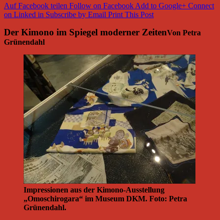
Auf Facebook teilen
Follow on Facebook
Add to Google+
Connect
on Linked in
Subscribe by Email
Print This Post
Der Kimono im Spiegel moderner Zeiten
Von Petra
Grünendahl
Impressionen aus der Kimono-Ausstellung
„Omoschirogara“ im Museum DKM. Foto: Petra
Grünendahl.