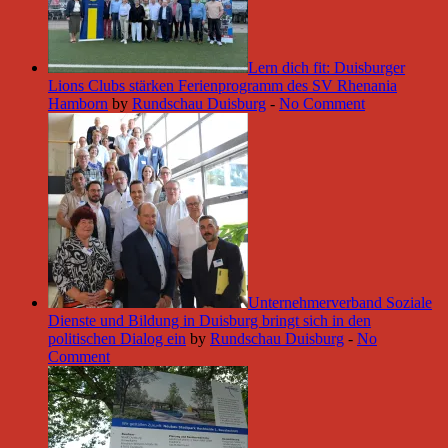
Lern dich fit: Duisburger
Lions Clubs stärken Ferienprogramm des SV Rhenania
Hamborn
by
Rundschau Duisburg
-
No Comment
Unternehmerverband Soziale
Dienste und Bildung in Duisburg bringt sich in den
politischen Dialog ein
by
Rundschau Duisburg
-
No
Comment