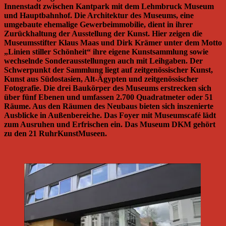
Innenstadt zwischen Kantpark mit dem Lehmbruck Museum
und Hauptbahnhof. Die Architektur des Museums, eine
umgebaute ehemalige Gewerbeimmobilie, dient in ihrer
Zurückhaltung der Ausstellung der Kunst. Hier zeigen die
Museumsstifter Klaus Maas und Dirk Krämer unter dem Motto
„Linien stiller Schönheit“ ihre eigene Kunstsammlung sowie
wechselnde Sonderausstellungen auch mit Leihgaben. Der
Schwerpunkt der Sammlung liegt auf zeitgenössischer Kunst,
Kunst aus Südostasien, Alt-Ägypten und zeitgenössischer
Fotografie. Die drei Baukörper des Museums erstrecken sich
über fünf Ebenen und umfassen 2.700 Quadratmeter oder 51
Räume. Aus den Räumen des Neubaus bieten sich inszenierte
Ausblicke in Außenbereiche. Das Foyer mit Museumscafé lädt
zum Ausruhen und Erfrischen ein. Das Museum DKM gehört
zu den 21 RuhrKunstMuseen.