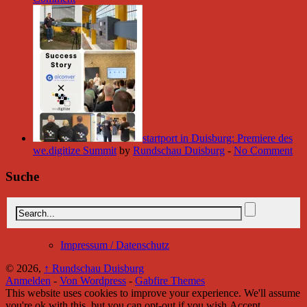
startport in Duisburg: Premiere des
we.digitize Summit
by
Rundschau Duisburg
-
No Comment
Suche
Impressum / Datenschutz
© 2026,
↑
Rundschau Duisburg
Anmelden
-
Von Wordpress
-
Gabfire Themes
This website uses cookies to improve your experience. We'll assume
you're ok with this, but you can opt-out if you wish.
Accept