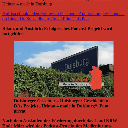
Heimat – made in Duisburg
Auf Facebook teilen
Follow on Facebook
Add to Google+
Connect
on Linked in
Subscribe by Email
Print This Post
Bilanz und Ausblick: Erfolgreiches Podcast-Projekt wird
fortgeführt
Duisburger Gesichter – Duisburger Geschichten:
DAs Projekt „Heimat – made in Duisburg“. Foto:
privat.
Nach dem Auslaufen der Förderung durch das Land NRW
Ende März wird das Podcast-Projekt des Medienforums