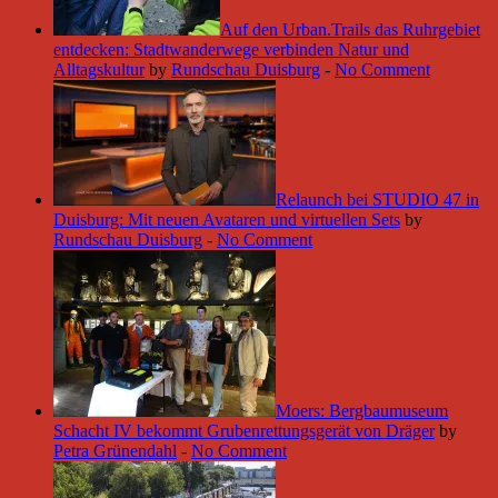
Auf den Urban.Trails das Ruhrgebiet
entdecken: Stadtwanderwege verbinden Natur und
Alltagskultur
by
Rundschau Duisburg
-
No Comment
Relaunch bei STUDIO 47 in
Duisburg: Mit neuen Avataren und virtuellen Sets
by
Rundschau Duisburg
-
No Comment
Moers: Bergbaumuseum
Schacht IV bekommt Grubenrettungsgerät von Dräger
by
Petra Grünendahl
-
No Comment