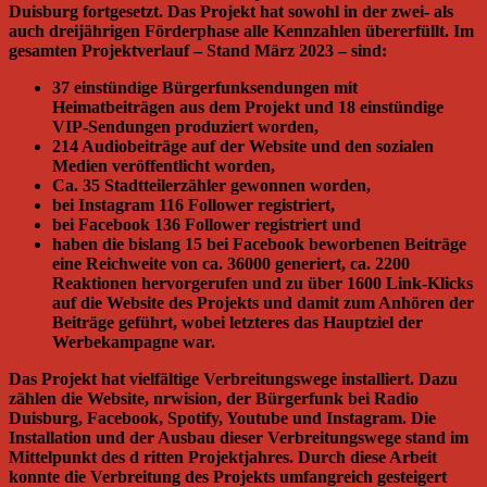
Duisburg fortgesetzt. Das Projekt hat sowohl in der zwei- als
auch dreijährigen Förderphase alle Kennzahlen übererfüllt. Im
gesamten Projektverlauf – Stand März 2023 – sind:
37 einstündige Bürgerfunksendungen mit
Heimatbeiträgen aus dem Projekt und 18 einstündige
VIP-Sendungen produziert worden,
214 Audiobeiträge auf der Website und den sozialen
Medien veröffentlicht worden,
Ca. 35 Stadtteilerzähler gewonnen worden,
bei Instagram 116 Follower registriert,
bei Facebook 136 Follower registriert und
haben die bislang 15 bei Facebook beworbenen Beiträge
eine Reichweite von ca. 36000 generiert, ca. 2200
Reaktionen hervorgerufen und zu über 1600 Link-Klicks
auf die Website des Projekts und damit zum Anhören der
Beiträge geführt, wobei letzteres das Hauptziel der
Werbekampagne war.
Das Projekt hat vielfältige Verbreitungswege installiert. Dazu
zählen die Website, nrwision, der Bürgerfunk bei Radio
Duisburg, Facebook, Spotify, Youtube und Instagram. Die
Installation und der Ausbau dieser Verbreitungswege stand im
Mittelpunkt des d ritten Projektjahres. Durch diese Arbeit
konnte die Verbreitung des Projekts umfangreich gesteigert