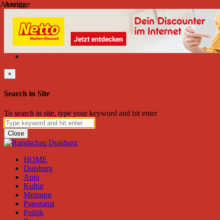
Anzeige
Anzeige
Sonntag, August 09, 2026
Friend on Facebook
Follow on Twitter
Subscribe to RSS
Search
×
Search in Site
To search in site, type your keyword and hit enter
Close
HOME
Duisburg
Auto
Kultur
Meinung
Panorama
Politik