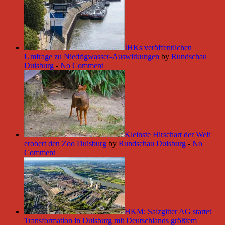
IHKs veröffentlichen
Umfrage zu Niedrigwasser-Auswirkungen
by
Rundschau
Duisburg
-
No Comment
Kleinste Hirschart der Welt
erobert den Zoo Duisburg
by
Rundschau Duisburg
-
No
Comment
HKM: Salzgitter AG startet
Transformation in Duisburg mit Deutschlands größtem