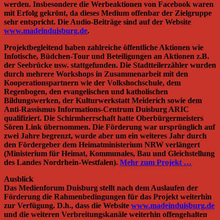
werden. Insbesondere die Werbeaktionen von Facebook waren
mit Erfolg gekrönt, da dieses Medium offenbar der Zielgruppe
sehr entspricht. Die Audio-Beiträge sind auf der Website
www.madeinduisburg.de
.
Projektbegleitend haben zahlreiche öffentliche Aktionen wie
Infotische, Büdchen-Tour und Beteiligungen an Aktionen z.B.
der Seebrücke usw. stattgefunden. Die Stadtteilerzähler wurden
durch mehrere Workshops in Zusammenarbeit mit den
Kooperationspartnern wie der Volkshochschule, dem
Regenbogen, den evangelischen und katholischen
Bildungswerken, der Kulturwerkstatt Meiderich sowie dem
Anti-Rassismus Informations-Centrum Duisburg ARIC
qualifiziert. Die Schirmherrschaft hatte Oberbürgermeisters
Sören Link übernommen. Die Förderung war ursprünglich auf
zwei Jahre begrenzt, wurde aber um ein weiteres Jahr durch
den Fördergeber dem Heimatministerium NRW verlängert
(Ministerium für Heimat, Kommunales, Bau und Gleichstellung
des Landes Nordrhein-Westfalen).
Mehr zum Projekt …
Ausblick
Das Medienforum Duisburg stellt nach dem Auslaufen der
Förderung die Rahmenbedingungen für das Projekt weiterhin
zur Verfügung. D.h., dass die Website
www.madeinduisburg.de
und die weiteren Verbreitungskanäle weiterhin offengehalten