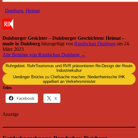
Duisburg
,
Heimat
Duisburger Gesichter – Duisburger Geschichten: Heimat –
made in Duisburg
hinzugefügt von
Rundschau Duisburg
am
24.
März 2023
Alle Beiträge von Rundschau Duisburg →
Ruhrgebiet: RuhrTourismus und RVR präsentieren Re-Design der Route
Industriekultur
Uerdinger Brücke zu Chefsache machen: Niederrheinische IHK
appelliert an Verkehrsminister
Teilen
Facebook
X
Anzeige