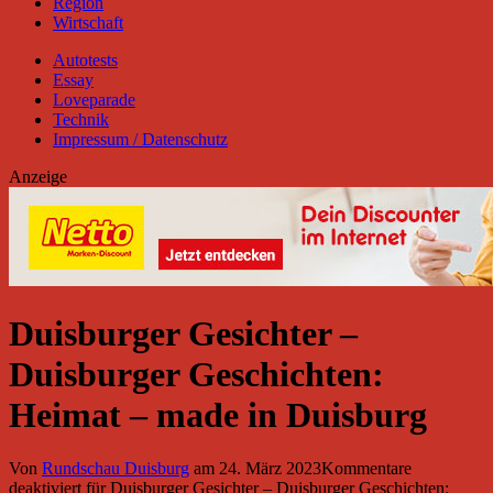
Region
Wirtschaft
Autotests
Essay
Loveparade
Technik
Impressum / Datenschutz
Anzeige
Duisburger Gesichter –
Duisburger Geschichten:
Heimat – made in Duisburg
Von
Rundschau Duisburg
am
24. März 2023
Kommentare
deaktiviert
für Duisburger Gesichter – Duisburger Geschichten: