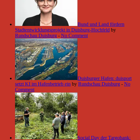
Bund und Land fördern
Stadtentwicklungsprojekt in Duisburg-Hochfeld
by
Rundschau Duisburg
-
No Comment
Duisburger Hafen: duisport
setzt KI im Hafenbetrieb ein
by
Rundschau Duisburg
-
No
Comment
Social Day der Targobank: