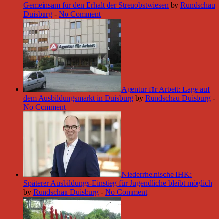
Gemeinsam für den Erhalt der Streuobstwiesen
by
Rundschau
Duisburg
-
No Comment
Agentur für Arbeit: Lage auf
dem Ausbildungsmarkt in Duisburg
by
Rundschau Duisburg
-
No Comment
Niederrheinische IHK:
Späterer Ausbildungs-Einstieg für Jugendliche bleibt möglich
by
Rundschau Duisburg
-
No Comment