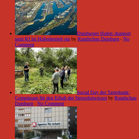
Duisburger Hafen: duisport
setzt KI im Hafenbetrieb ein
by
Rundschau Duisburg
-
No
Comment
Social Day der Targobank:
Gemeinsam für den Erhalt der Streuobstwiesen
by
Rundschau
Duisburg
-
No Comment