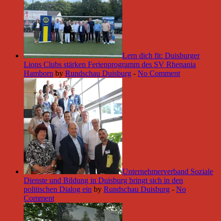
Lern dich fit: Duisburger
Lions Clubs stärken Ferienprogramm des SV Rhenania
Hamborn
by
Rundschau Duisburg
-
No Comment
Unternehmerverband Soziale
Dienste und Bildung in Duisburg bringt sich in den
politischen Dialog ein
by
Rundschau Duisburg
-
No
Comment