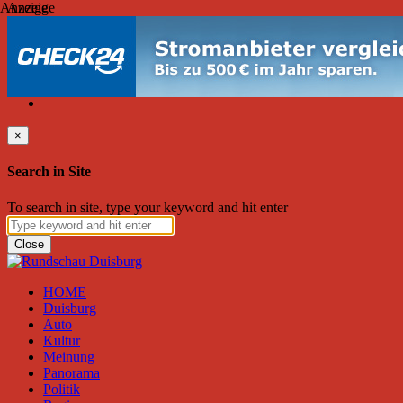
Anzeige
Anzeige
Donnerstag, August 06, 2026
Friend on Facebook
Follow on Twitter
Subscribe to RSS
Search
×
Search in Site
To search in site, type your keyword and hit enter
Close
HOME
Duisburg
Auto
Kultur
Meinung
Panorama
Politik