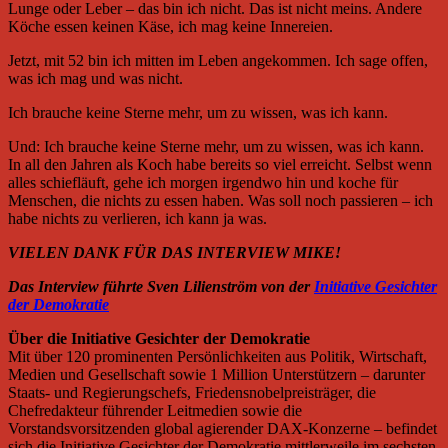
Lunge oder Leber – das bin ich nicht. Das ist nicht meins. Andere
Köche essen keinen Käse, ich mag keine Innereien.
Jetzt, mit 52 bin ich mitten im Leben angekommen. Ich sage offen,
was ich mag und was nicht.
Ich brauche keine Sterne mehr, um zu wissen, was ich kann.
Und: Ich brauche keine Sterne mehr, um zu wissen, was ich kann.
In all den Jahren als Koch habe bereits so viel erreicht. Selbst wenn
alles schiefläuft, gehe ich morgen irgendwo hin und koche für
Menschen, die nichts zu essen haben. Was soll noch passieren – ich
habe nichts zu verlieren, ich kann ja was.
VIELEN DANK FÜR DAS INTERVIEW MIKE!
Das Interview führte Sven Lilienström von der
Initiative Gesichter
der Demokratie
Über die Initiative Gesichter der Demokratie
Mit über 120 prominenten Persönlichkeiten aus Politik, Wirtschaft,
Medien und Gesellschaft sowie 1 Million Unterstützern – darunter
Staats- und Regierungschefs, Friedensnobelpreisträger, die
Chefredakteur führender Leitmedien sowie die
Vorstandsvorsitzenden global agierender DAX-Konzerne – befindet
sich die Initiative Gesichter der Demokratie mittlerweile im sechsten