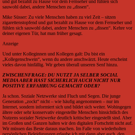
und gut bezahlt zu Hause vor dem Fernseher und fühlen sich
sauwohl dabei, andere Menschen zu „dissen“.
Mike Süsser: Zu viele Menschen haben zu viel Zeit – sitzen
zigarettenstopfend und gut bezahlt zu Hause vor dem Fernseher und
fühlen sich sauwohl dabei, andere Menschen zu „dissen“. Kehre vor
deiner eigenen Tür, hat man früher gesagt.
Anzeige
Und unter Kolleginnen und Kollegen galt: Du bist ein
„Kollegenschwein“, wenn du andere anschwärzt. Heute erscheint
vieles davon hinfällig. Wir geben überall unseren Senf hinzu.
ZWISCHENFRAGE: DU NUTZT JA SELBER SOCIAL
MEDIA ABER HAST SICHERLICH AUCH NICHT NUR
POSITIVE ERFAHRUNG GEMACHT ODER?
Ja schon. Soziale Netzwerke sind Fluch und Segen. Die junge
Generation „zockt“ nicht – wie häufig angenommen – nur im
Internet, sondern informiert sich und bildet sich weiter. Wohingegen
ältere oder sehr konservativ eingestellte Menschen hinsichtlich des
Nutzens sozialer Netzwerke deutlich kritischer eingestellt sind. Aber
im Großen und Ganzen halten wir den digitalen Fortschritt nicht auf.
Wir müssen das Beste daraus machen. Im Falle von wiederholten
persönlichen Beleidigungen erlaube ich mir dann aber auch, den