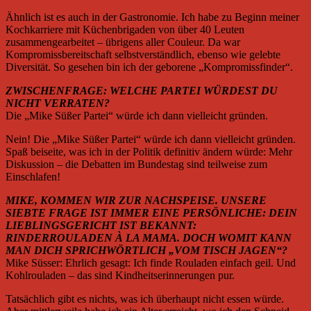
Ähnlich ist es auch in der Gastronomie. Ich habe zu Beginn meiner
Kochkarriere mit Küchenbrigaden von über 40 Leuten
zusammengearbeitet – übrigens aller Couleur. Da war
Kompromissbereitschaft selbstverständlich, ebenso wie gelebte
Diversität. So gesehen bin ich der geborene „Kompromissfinder“.
ZWISCHENFRAGE: WELCHE PARTEI WÜRDEST DU
NICHT VERRATEN?
Die „Mike Süßer Partei“ würde ich dann vielleicht gründen.
Nein! Die „Mike Süßer Partei“ würde ich dann vielleicht gründen.
Spaß beiseite, was ich in der Politik definitiv ändern würde: Mehr
Diskussion – die Debatten im Bundestag sind teilweise zum
Einschlafen!
MIKE, KOMMEN WIR ZUR NACHSPEISE. UNSERE
SIEBTE FRAGE IST IMMER EINE PERSÖNLICHE: DEIN
LIEBLINGSGERICHT IST BEKANNT:
RINDERROULADEN À LA MAMA. DOCH WOMIT KANN
MAN DICH SPRICHWÖRTLICH „VOM TISCH JAGEN“?
Mike Süsser: Ehrlich gesagt: Ich finde Rouladen einfach geil. Und
Kohlrouladen – das sind Kindheitserinnerungen pur.
Tatsächlich gibt es nichts, was ich überhaupt nicht essen würde.