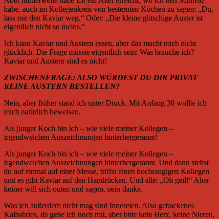
Aber mittlerweile habe ich ein Alter erreicht, wo ich den Schneid
habe, auch im Kollegenkreis von besternten Köchen zu sagen: „Du,
lass mir den Kaviar weg.“ Oder: „Die kleine glitschige Auster ist
eigentlich nicht so meins.“
Ich kann Kaviar und Austern essen, aber das macht mich nicht
glücklich. Die Frage müsste eigentlich sein: Was brauche ich?
Kaviar und Austern sind es nicht!
ZWISCHENFRAGE: ALSO WÜRDEST DU DIR PRIVAT
KEINE AUSTERN BESTELLEN?
Nein, aber früher stand ich unter Druck. Mit Anfang 30 wollte ich
mich natürlich beweisen.
Als junger Koch bin ich – wie viele meiner Kollegen –
irgendwelchen Auszeichnungen hinterhergerannt!
Als junger Koch bin ich – wie viele meiner Kollegen –
irgendwelchen Auszeichnungen hinterhergerannt. Und dann stehst
du auf einmal auf einer Messe, triffst einen hochrangigen Kollegen
und es gibt Kaviar auf den Handrücken. Und alle: „Oh geil!“ Aber
keiner will sich outen und sagen, nein danke.
Was ich außerdem nicht mag sind Innereien. Also gebackenes
Kalbsbries, da gehe ich noch mit, aber bitte kein Herz, keine Nieren,