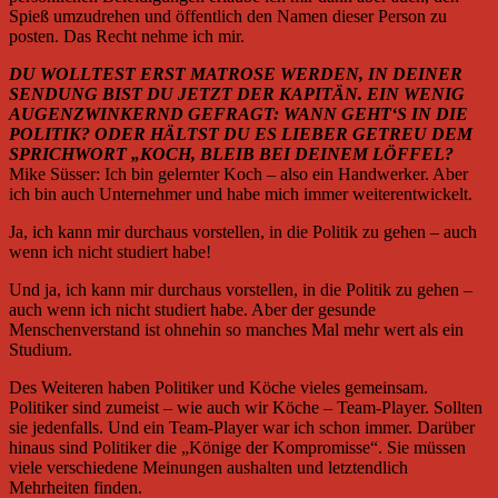
Spieß umzudrehen und öffentlich den Namen dieser Person zu
posten. Das Recht nehme ich mir.
DU WOLLTEST ERST MATROSE WERDEN, IN DEINER
SENDUNG BIST DU JETZT DER KAPITÄN. EIN WENIG
AUGENZWINKERND GEFRAGT: WANN GEHT‘S IN DIE
POLITIK? ODER HÄLTST DU ES LIEBER GETREU DEM
SPRICHWORT „KOCH, BLEIB BEI DEINEM LÖFFEL?
Mike Süsser: Ich bin gelernter Koch – also ein Handwerker. Aber
ich bin auch Unternehmer und habe mich immer weiterentwickelt.
Ja, ich kann mir durchaus vorstellen, in die Politik zu gehen – auch
wenn ich nicht studiert habe!
Und ja, ich kann mir durchaus vorstellen, in die Politik zu gehen –
auch wenn ich nicht studiert habe. Aber der gesunde
Menschenverstand ist ohnehin so manches Mal mehr wert als ein
Studium.
Des Weiteren haben Politiker und Köche vieles gemeinsam.
Politiker sind zumeist – wie auch wir Köche – Team-Player. Sollten
sie jedenfalls. Und ein Team-Player war ich schon immer. Darüber
hinaus sind Politiker die „Könige der Kompromisse“. Sie müssen
viele verschiedene Meinungen aushalten und letztendlich
Mehrheiten finden.