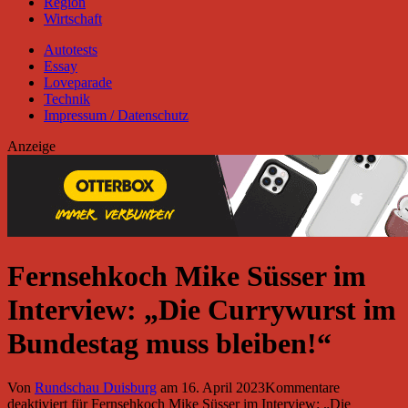
Region
Wirtschaft
Autotests
Essay
Loveparade
Technik
Impressum / Datenschutz
Anzeige
Fernsehkoch Mike Süsser im
Interview: „Die Currywurst im
Bundestag muss bleiben!“
Von
Rundschau Duisburg
am
16. April 2023
Kommentare
deaktiviert
für Fernsehkoch Mike Süsser im Interview: „Die