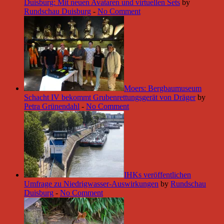
Duisburg: Mit neuen Avataren und virtuellen Sets
by
Rundschau Duisburg
-
No Comment
Moers: Bergbaumuseum
Schacht IV bekommt Grubenrettungsgerät von Dräger
by
Petra Grünendahl
-
No Comment
IHKs veröffentlichen
Umfrage zu Niedrigwasser-Auswirkungen
by
Rundschau
Duisburg
-
No Comment