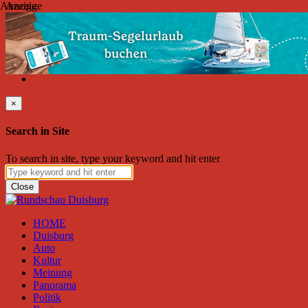
Anzeige
Anzeige
Sonntag, August 09, 2026
Friend on Facebook
Follow on Twitter
Subscribe to RSS
Search
×
Search in Site
To search in site, type your keyword and hit enter
Close
HOME
Duisburg
Auto
Kultur
Meinung
Panorama
Politik