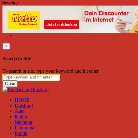
Anzeige
Anzeige
Sonntag, August 09, 2026
Friend on Facebook
Follow on Twitter
Subscribe to RSS
Search
×
Search in Site
To search in site, type your keyword and hit enter
Close
HOME
Duisburg
Auto
Kultur
Meinung
Panorama
Politik