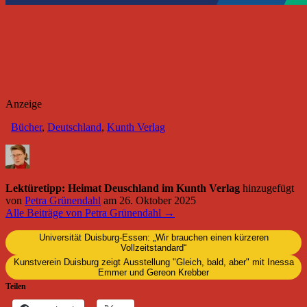
Anzeige
Bücher
,
Deutschland
,
Kunth Verlag
Lektüretipp: Heimat Deuschland im Kunth Verlag
hinzugefügt
von
Petra Grünendahl
am
26. Oktober 2025
Alle Beiträge von Petra Grünendahl →
Universität Duisburg-Essen: „Wir brauchen einen kürzeren
Vollzeitstandard“
Kunstverein Duisburg zeigt Ausstellung "Gleich, bald, aber" mit Inessa
Emmer und Gereon Krebber
Teilen