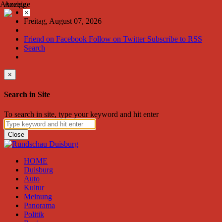
Anzeige
Anzeige
×
Freitag, August 07, 2026
Friend on Facebook
Follow on Twitter
Subscribe to RSS
Search
×
Search in Site
To search in site, type your keyword and hit enter
Close
HOME
Duisburg
Auto
Kultur
Meinung
Panorama
Politik