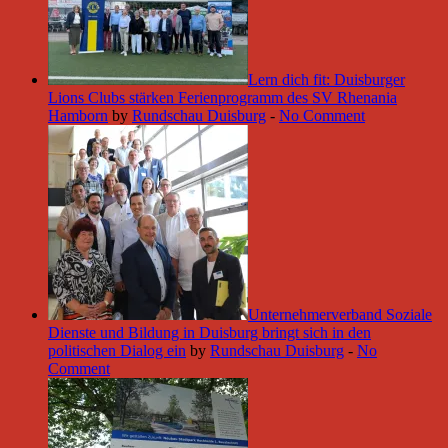
Lern dich fit: Duisburger
Lions Clubs stärken Ferienprogramm des SV Rhenania
Hamborn
by
Rundschau Duisburg
-
No Comment
Unternehmerverband Soziale
Dienste und Bildung in Duisburg bringt sich in den
politischen Dialog ein
by
Rundschau Duisburg
-
No
Comment