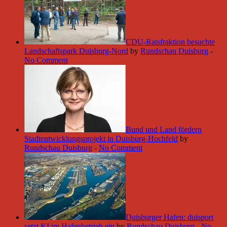
CDU-Ratsfraktion besuchte
Landschaftspark Duisburg-Nord
by
Rundschau Duisburg
-
No Comment
Bund und Land fördern
Stadtentwicklungsprojekt in Duisburg-Hochfeld
by
Rundschau Duisburg
-
No Comment
Duisburger Hafen: duisport
setzt KI im Hafenbetrieb ein
by
Rundschau Duisburg
-
No