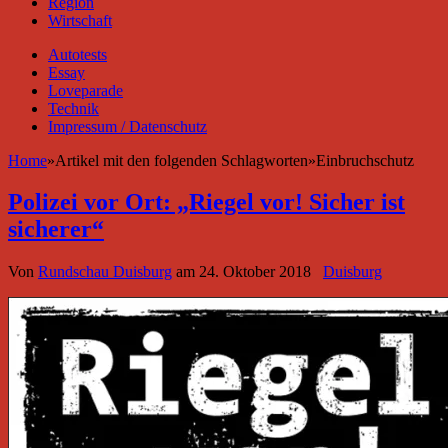
Region
Wirtschaft
Autotests
Essay
Loveparade
Technik
Impressum / Datenschutz
Home
»
Artikel mit den folgenden Schlagworten
»
Einbruchschutz
Polizei vor Ort: „Riegel vor! Sicher ist
sicherer“
Von
Rundschau Duisburg
am
24. Oktober 2018
Duisburg