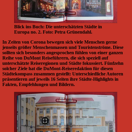
Blick ins Buch: Die unterschätzten Städte in
Europa no. 2. Foto: Petra Grünendahl.
In Zeiten von Corona bewegen sich viele Menschen gerne
jenseits größer Menschenmassen und Touristenströme. Diese
sollten sich besonders angesprochen fühlen von einer ganzen
Reihe von DuMont Reiseführern, die sich speziell auf
unterschätzte Reiseregionen und Städte fokussiert. Fünfzehn
solcher Ziele hat die DuMont-Reiseredaktion für diesen
Städtekompass zusammen gestellt: Unterschiedliche Autoren
präsentieren auf jeweils 16 Seiten ihre Städte-Highlights in
Fakten, Empfehlungen und Bildern.