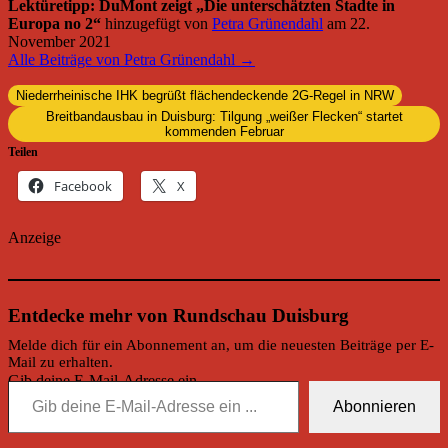
Lektüretipp: DuMont zeigt „Die unterschätzten Stadte in
Europa no 2“
hinzugefügt von
Petra Grünendahl
am
22.
November 2021
Alle Beiträge von Petra Grünendahl →
Niederrheinische IHK begrüßt flächendeckende 2G-Regel in NRW
Breitbandausbau in Duisburg: Tilgung „weißer Flecken“ startet
kommenden Februar
Teilen
Facebook
X
Anzeige
Entdecke mehr von Rundschau Duisburg
Melde dich für ein Abonnement an, um die neuesten Beiträge per E-
Mail zu erhalten.
Gib deine E-Mail-Adresse ein ...
Abonnieren