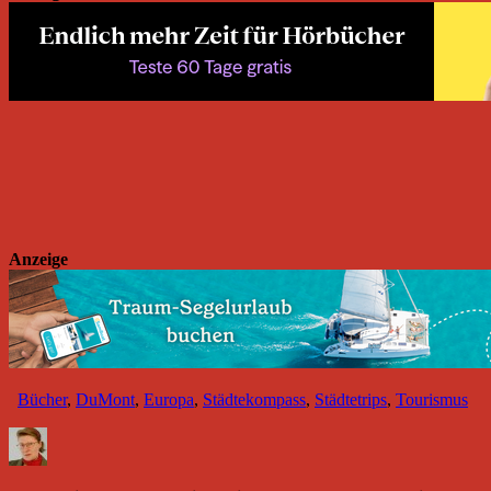
Anzeige
Bücher
,
DuMont
,
Europa
,
Städtekompass
,
Städtetrips
,
Tourismus