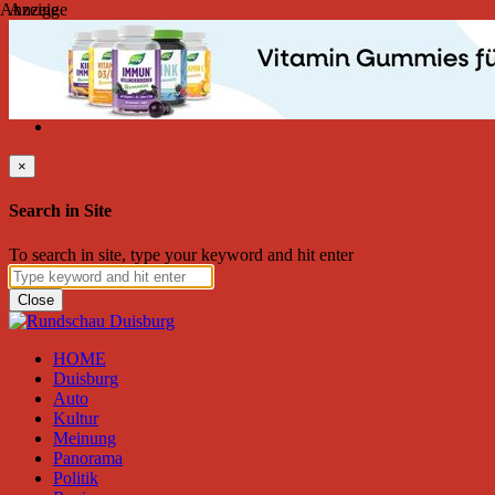
Anzeige
Anzeige
Samstag, August 08, 2026
Friend on Facebook
Follow on Twitter
Subscribe to RSS
Search
×
Search in Site
To search in site, type your keyword and hit enter
Close
HOME
Duisburg
Auto
Kultur
Meinung
Panorama
Politik