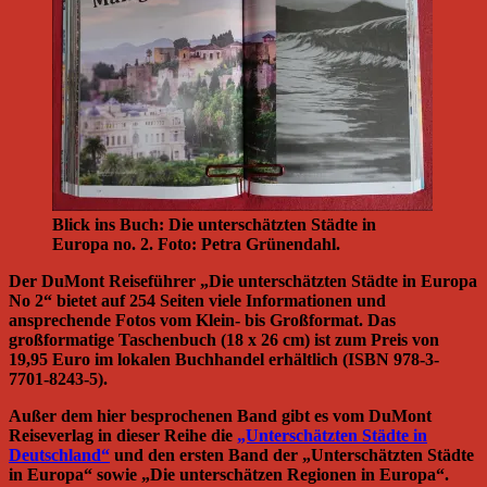
Blick ins Buch: Die unterschätzten Städte in
Europa no. 2. Foto: Petra Grünendahl.
Der DuMont Reiseführer „Die unterschätzten Städte in Europa
No 2“ bietet auf 254 Seiten viele Informationen und
ansprechende Fotos vom Klein- bis Großformat. Das
großformatige Taschenbuch (18 x 26 cm) ist zum Preis von
19,95 Euro im lokalen Buchhandel erhältlich (ISBN 978-3-
7701-8243-5).
Außer dem hier besprochenen Band gibt es vom DuMont
Reiseverlag in dieser Reihe die
„Unterschätzten Städte in
Deutschland“
und den ersten Band der „Unterschätzten Städte
in Europa“ sowie „Die unterschätzen Regionen in Europa“.