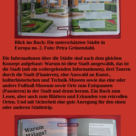
Blick ins Buch: Die unterschätzten Städte in
Europa no. 2. Foto: Petra Grünendahl.
Die Informationen über die Städte sind nach dem gleichen
Konzept aufgebaut: Warum ist diese Stadt ausgewählt, das ist
die Stadt (mit ein weitergehenden Informationen), drei Touren
durch die Stadt (Flanieren), eine Auswahl an Kunst-,
kulturhistorischen und Technik-Museen sowie das eine oder
andere Fußball-Museum sowie Orte zum Entspannen
(Pausieren) in der Stadt und drum herum. Ein Buch zum
Lesen, aber auch zum Blättern und Erkunden von reizvollen
Orten. Und mit Sicherheit eine gute Anregung für den einen
oder anderen Städtetrip.