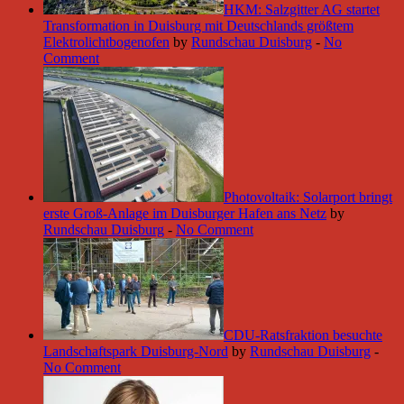
HKM: Salzgitter AG startet
Transformation in Duisburg mit Deutschlands größtem
Elektrolichtbogenofen
by
Rundschau Duisburg
-
No
Comment
Photovoltaik: Solarport bringt
erste Groß-Anlage im Duisburger Hafen ans Netz
by
Rundschau Duisburg
-
No Comment
CDU-Ratsfraktion besuchte
Landschaftspark Duisburg-Nord
by
Rundschau Duisburg
-
No Comment