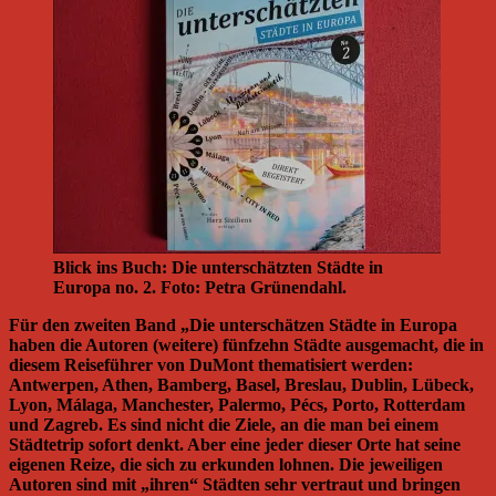
Blick ins Buch: Die unterschätzten Städte in
Europa no. 2. Foto: Petra Grünendahl.
Für den zweiten Band „Die unterschätzen Städte in Europa
haben die Autoren (weitere) fünfzehn Städte ausgemacht, die in
diesem Reiseführer von DuMont thematisiert werden:
Antwerpen, Athen, Bamberg, Basel, Breslau, Dublin, Lübeck,
Lyon, Málaga, Manchester, Palermo, Pécs, Porto, Rotterdam
und Zagreb. Es sind nicht die Ziele, an die man bei einem
Städtetrip sofort denkt. Aber eine jeder dieser Orte hat seine
eigenen Reize, die sich zu erkunden lohnen. Die jeweiligen
Autoren sind mit „ihren“ Städten sehr vertraut und bringen