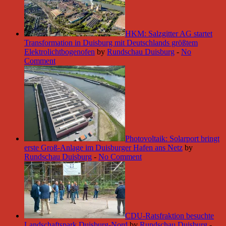
HKM: Salzgitter AG startet
Transformation in Duisburg mit Deutschlands größtem
Elektrolichtbogenofen
by
Rundschau Duisburg
-
No
Comment
Photovoltaik: Solarport bringt
erste Groß-Anlage im Duisburger Hafen ans Netz
by
Rundschau Duisburg
-
No Comment
CDU-Ratsfraktion besuchte
Landschaftspark Duisburg-Nord
by
Rundschau Duisburg
-