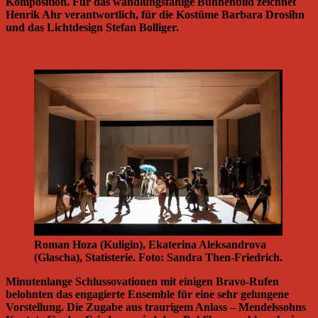
Komposition. Für das wandlungsfähige Bühnenbild zeichnet
Henrik Ahr verantwortlich, für die Kostüme Barbara Drosihn
und das Lichtdesign Stefan Bolliger.
Roman Hoza (Kuligin), Ekaterina Aleksandrova
(Glascha), Statisterie. Foto: Sandra Then-Friedrich.
Minutenlange Schlussovationen mit einigen Bravo-Rufen
belohnten das engagierte Ensemble für eine sehr gelungene
Vorstellung. Die Zugabe aus traurigem Anlass – Mendelssohns