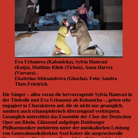
Eva Urbanova (Kabanicha), Sylvia Hamvasi
(Katja), Matthias Klink (Tichon), Anna Harvey
(Varvara) ,
Ekaterina Aleksandrova (Glascha). Foto: Sandra
Then-Friedrich.
Die Sänger – allen voran die hervorragende Sylvia Hamvasi in
der Titelrolle und Eva Urbanoná als Kabanicha –, gehen sehr
engagiert in Charakteren auf, die sie nicht nur gesanglich,
sondern auch schauspielerisch überzeugend verkörpern.
Gesanglich unterstützt das Ensemble der Chor der Deutschen
Oper am Rhein. Glänzend aufgelegte Duisburger
Philharmoniker meisterten unter der musikalischen Leistung
von Generalmusikdirektor Axel Kober die anspruchsvolle