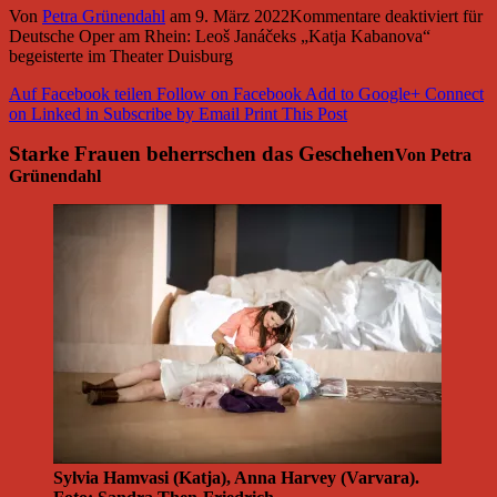
Von
Petra Grünendahl
am
9. März 2022
Kommentare deaktiviert
für
Deutsche Oper am Rhein: Leoš Janáčeks „Katja Kabanova“
begeisterte im Theater Duisburg
Auf Facebook teilen
Follow on Facebook
Add to Google+
Connect
on Linked in
Subscribe by Email
Print This Post
Starke Frauen beherrschen das Geschehen
Von Petra
Grünendahl
Sylvia Hamvasi (Katja), Anna Harvey (Varvara).