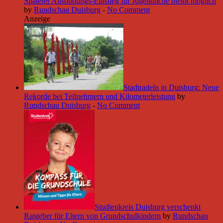
Späterer Ausbildungs-Einstieg für Jugendliche bleibt möglich
by
Rundschau Duisburg
-
No Comment
Anzeige
Stadtradeln in Duisburg: Neue
Rekorde bei Teilnehmern und Kilometerleistung
by
Rundschau Duisburg
-
No Comment
Studienkreis Duisburg verschenkt
Ratgeber für Eltern von Grundschulkindern
by
Rundschau