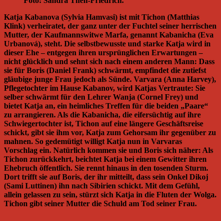
Foto: Sandra Then-Friedrich.
Katja Kabanova (Sylvia Hamvasi) ist mit Tichon (Matthias
Klink) verheiratet, der ganz unter der Fuchtel seiner herrischen
Mutter, der Kaufmannswitwe Marfa, genannt Kabanicha (Eva
Urbanová), steht. Die selbstbewusste und starke Katja wird in
dieser Ehe – entgegen ihren ursprünglichen Erwartungen –
nicht glücklich und sehnt sich nach einem anderen Mann: Dass
sie für Boris (Daniel Frank) schwärmt, empfindet die zutiefst
gläubige junge Frau jedoch als Sünde. Varvara (Anna Harvey),
Pflegetochter im Hause Kabanov, wird Katjas Vertraute: Sie
selber schwärmt für den Lehrer Wanja (Cornel Frey) und
bietet Katja an, ein heimliches Treffen für die beiden „Paare“
zu arrangieren. Als die Kabanicha, die eifersüchtig auf ihre
Schwiegertochter ist, Tichon auf eine längere Geschäftsreise
schickt, gibt sie ihm vor, Katja zum Gehorsam ihr gegenüber zu
mahnen. So gedemütigt willigt Katja nun in Varvaras
Vorschlag ein. Natürlich kommen sie und Boris sich näher: Als
Tichon zurückkehrt, beichtet Katja bei einem Gewitter ihren
Ehebruch öffentlich. Sie rennt hinaus in den tosenden Sturm.
Dort trifft sie auf Boris, der ihr mitteilt, dass sein Onkel Dikoj
(Sami Luttinen) ihn nach Sibirien schickt. Mit dem Gefühl,
allein gelassen zu sein, stürzt sich Katja in die Fluten der Wolga.
Tichon gibt seiner Mutter die Schuld am Tod seiner Frau.