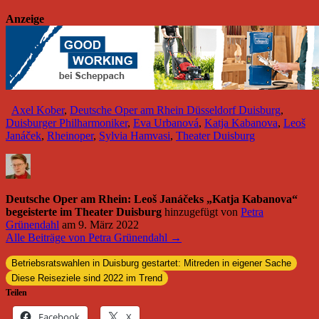
Anzeige
Axel Kober
,
Deutsche Oper am Rhein Düsseldorf Duisburg
,
Duisburger Philharmoniker
,
Eva Urbanová
,
Katja Kabanova
,
Leoš
Janáček
,
Rheinoper
,
Sylvia Hamvasi
,
Theater Duisburg
Deutsche Oper am Rhein: Leoš Janáčeks „Katja Kabanova“
begeisterte im Theater Duisburg
hinzugefügt von
Petra
Grünendahl
am
9. März 2022
Alle Beiträge von Petra Grünendahl →
Betriebsratswahlen in Duisburg gestartet: Mitreden in eigener Sache
Diese Reiseziele sind 2022 im Trend
Teilen
Facebook
X