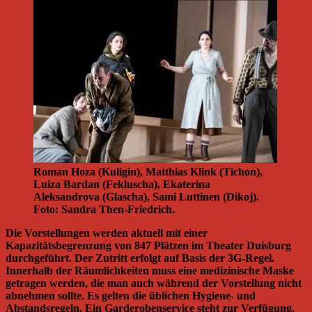
Roman Hoza (Kuligin), Matthias Klink (Tichon),
Luiza Bardan (Fekluscha), Ekaterina
Aleksandrova (Glascha), Sami Luttinen (Dikoj).
Foto: Sandra Then-Friedrich.
Die Vorstellungen werden aktuell mit einer
Kapazitätsbegrenzung von 847 Plätzen im Theater Duisburg
durchgeführt. Der Zutritt erfolgt auf Basis der 3G-Regel.
Innerhalb der Räumlichkeiten muss eine medizinische Maske
getragen werden, die man auch während der Vorstellung nicht
abnehmen sollte. Es gelten die üblichen Hygiene- und
Abstandsregeln. Ein Garderobenservice steht zur Verfügung,