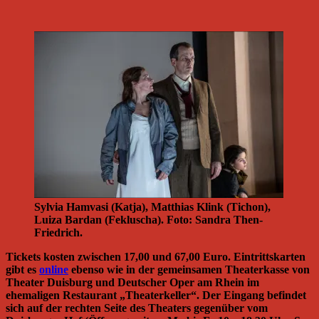
Sylvia Hamvasi (Katja), Matthias Klink (Tichon),
Luiza Bardan (Fekluscha). Foto: Sandra Then-
Friedrich.
Tickets kosten zwischen 17,00 und 67,00 Euro. Eintrittskarten
gibt es
online
ebenso wie in der gemeinsamen Theaterkasse von
Theater Duisburg und Deutscher Oper am Rhein im
ehemaligen Restaurant „Theaterkeller“. Der Eingang befindet
sich auf der rechten Seite des Theaters gegenüber vom