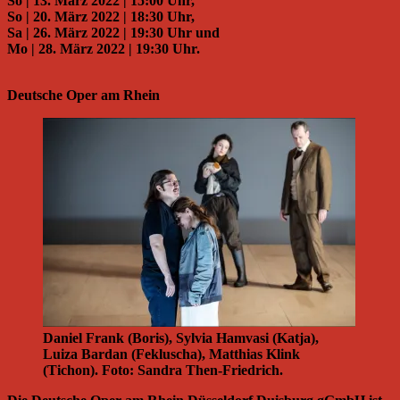
So | 13. März 2022 | 15:00 Uhr,
So | 20. März 2022 | 18:30 Uhr,
Sa | 26. März 2022 | 19:30 Uhr und
Mo | 28. März 2022 | 19:30 Uhr.
Deutsche Oper am Rhein
Daniel Frank (Boris), Sylvia Hamvasi (Katja),
Luiza Bardan (Fekluscha), Matthias Klink
(Tichon). Foto: Sandra Then-Friedrich.