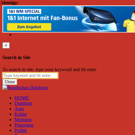
Anzeige
Anzeige
Donnerstag, August 06, 2026
Friend on Facebook
Follow on Twitter
Subscribe to RSS
Search
×
Search in Site
To search in site, type your keyword and hit enter
Close
HOME
Duisburg
Auto
Kultur
Meinung
Panorama
Politik