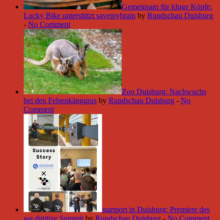
Gemeinsam für kluge Köpfe:
Lucky Bike unterstützt savemybrain
by
Rundschau Duisburg
-
No Comment
Zoo Duisburg: Nachwuchs
bei den Felsenkängurus
by
Rundschau Duisburg
-
No
Comment
startport in Duisburg: Premiere des
we.digitize Summit
by
Rundschau Duisburg
-
No Comment