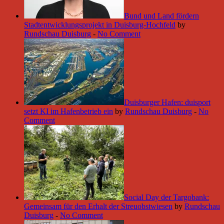
Bund und Land fördern
Stadtentwicklungsprojekt in Duisburg-Hochfeld
by
Rundschau Duisburg
-
No Comment
Duisburger Hafen: duisport
setzt KI im Hafenbetrieb ein
by
Rundschau Duisburg
-
No
Comment
Social Day der Targobank:
Gemeinsam für den Erhalt der Streuobstwiesen
by
Rundschau
Duisburg
-
No Comment