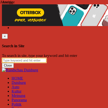
Anzeige
Anzeige
Samstag, August 08, 2026
Friend on Facebook
Follow on Twitter
Subscribe to RSS
Search
×
Search in Site
To search in site, type your keyword and hit enter
Close
HOME
Duisburg
Auto
Kultur
Meinung
Panorama
Politik