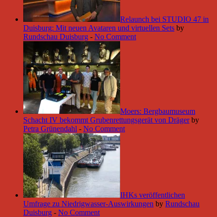
Relaunch bei STUDIO 47 in
Duisburg: Mit neuen Avataren und virtuellen Sets
by
Rundschau Duisburg
-
No Comment
Moers: Bergbaumuseum
Schacht IV bekommt Grubenrettungsgerät von Dräger
by
Petra Grünendahl
-
No Comment
IHKs veröffentlichen
Umfrage zu Niedrigwasser-Auswirkungen
by
Rundschau
Duisburg
-
No Comment