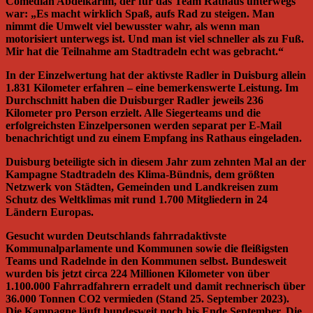
Comedian Abdelkarim, der für das Team Rathaus unterwegs
war: „Es macht wirklich Spaß, aufs Rad zu steigen. Man
nimmt die Umwelt viel bewusster wahr, als wenn man
motorisiert unterwegs ist. Und man ist viel schneller als zu Fuß.
Mir hat die Teilnahme am Stadtradeln echt was gebracht.“
In der Einzelwertung hat der aktivste Radler in Duisburg allein
1.831 Kilometer erfahren – eine bemerkenswerte Leistung. Im
Durchschnitt haben die Duisburger Radler jeweils 236
Kilometer pro Person erzielt. Alle Siegerteams und die
erfolgreichsten Einzelpersonen werden separat per E-Mail
benachrichtigt und zu einem Empfang ins Rathaus eingeladen.
Duisburg beteiligte sich in diesem Jahr zum zehnten Mal an der
Kampagne Stadtradeln des Klima-Bündnis, dem größten
Netzwerk von Städten, Gemeinden und Landkreisen zum
Schutz des Weltklimas mit rund 1.700 Mitgliedern in 24
Ländern Europas.
Gesucht wurden Deutschlands fahrradaktivste
Kommunalparlamente und Kommunen sowie die fleißigsten
Teams und Radelnde in den Kommunen selbst. Bundesweit
wurden bis jetzt circa 224 Millionen Kilometer von über
1.100.000 Fahrradfahrern erradelt und damit rechnerisch über
36.000 Tonnen CO2 vermieden (Stand 25. September 2023).
Die Kampagne läuft bundesweit noch bis Ende September. Die