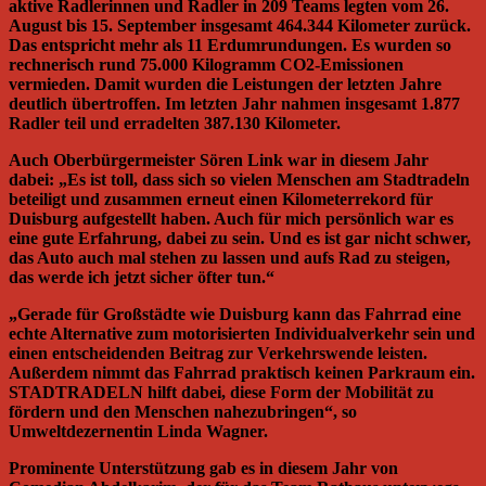
aktive Radlerinnen und Radler in 209 Teams legten vom 26.
August bis 15. September insgesamt 464.344 Kilometer zurück.
Das entspricht mehr als 11 Erdumrundungen. Es wurden so
rechnerisch rund 75.000 Kilogramm CO2-Emissionen
vermieden. Damit wurden die Leistungen der letzten Jahre
deutlich übertroffen. Im letzten Jahr nahmen insgesamt 1.877
Radler teil und erradelten 387.130 Kilometer.
Auch Oberbürgermeister Sören Link war in diesem Jahr
dabei: „Es ist toll, dass sich so vielen Menschen am Stadtradeln
beteiligt und zusammen erneut einen Kilometerrekord für
Duisburg aufgestellt haben. Auch für mich persönlich war es
eine gute Erfahrung, dabei zu sein. Und es ist gar nicht schwer,
das Auto auch mal stehen zu lassen und aufs Rad zu steigen,
das werde ich jetzt sicher öfter tun.“
„Gerade für Großstädte wie Duisburg kann das Fahrrad eine
echte Alternative zum motorisierten Individualverkehr sein und
einen entscheidenden Beitrag zur Verkehrswende leisten.
Außerdem nimmt das Fahrrad praktisch keinen Parkraum ein.
STADTRADELN hilft dabei, diese Form der Mobilität zu
fördern und den Menschen nahezubringen“, so
Umweltdezernentin Linda Wagner.
Prominente Unterstützung gab es in diesem Jahr von