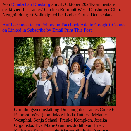
Von
Rundschau Duisburg
am
31. Oktober 2024
Kommentare
deaktiviert
für Ladies‘ Circle 6 Ruhrpott West: Duisburger Club-
Neugründung ist Vollmitglied bei Ladies Circle Deutschland
Auf Facebook teilen
Follow on Facebook
Add to Google+
Connect
on Linked in
Subscribe by Email
Print This Post
Gründungsveranstaltung Duisburg des Ladies Circle 6
Ruhrpott West (von links): Linda Tuttlies, Melanie
Westphal, Sonja Schaal, Frauke Kempken, Jessika
Organiska, Eva-Marie Günther, Judith van Briel,
Katharina Kruse, Jasmin Biesenroth. Foto: Andreas