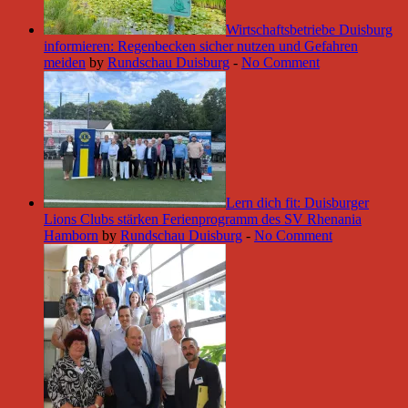
Wirtschaftsbetriebe Duisburg
informieren: Regenbecken sicher nutzen und Gefahren
meiden
by
Rundschau Duisburg
-
No Comment
Lern dich fit: Duisburger
Lions Clubs stärken Ferienprogramm des SV Rhenania
Hamborn
by
Rundschau Duisburg
-
No Comment