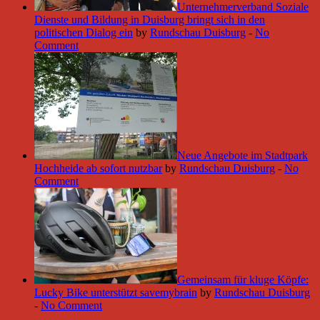
Unternehmerverband Soziale
Dienste und Bildung in Duisburg bringt sich in den
politischen Dialog ein
by
Rundschau Duisburg
-
No
Comment
Neue Angebote im Stadtpark
Hochheide ab sofort nutzbar
by
Rundschau Duisburg
-
No
Comment
Gemeinsam für kluge Köpfe:
Lucky Bike unterstützt savemybrain
by
Rundschau Duisburg
-
No Comment