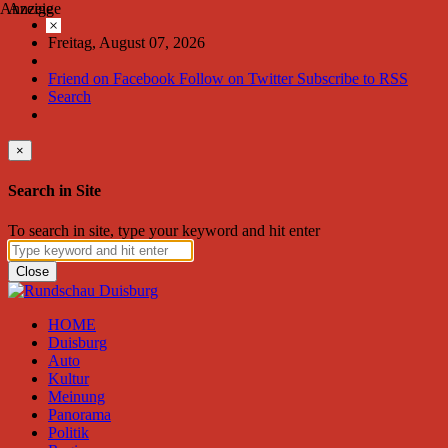
Anzeige
Anzeige
×
Freitag, August 07, 2026
Friend on Facebook
Follow on Twitter
Subscribe to RSS
Search
×
Search in Site
To search in site, type your keyword and hit enter
Close
HOME
Duisburg
Auto
Kultur
Meinung
Panorama
Politik