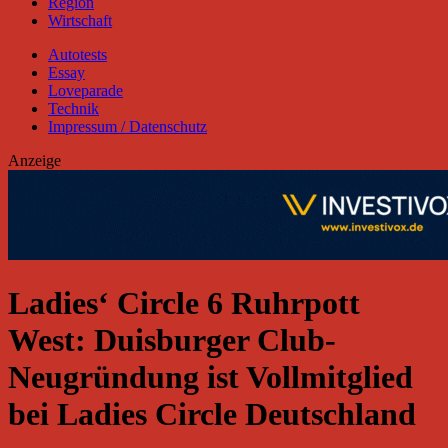
Region
Wirtschaft
Autotests
Essay
Loveparade
Technik
Impressum / Datenschutz
Anzeige
Ladies‘ Circle 6 Ruhrpott
West: Duisburger Club-
Neugründung ist Vollmitglied
bei Ladies Circle Deutschland