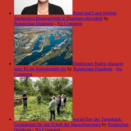
Bund und Land fördern
Stadtentwicklungsprojekt in Duisburg-Hochfeld
by
Rundschau Duisburg
-
No Comment
Duisburger Hafen: duisport
setzt KI im Hafenbetrieb ein
by
Rundschau Duisburg
-
No
Comment
Social Day der Targobank:
Gemeinsam für den Erhalt der Streuobstwiesen
by
Rundschau
Duisburg
-
No Comment