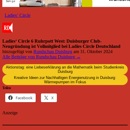
Ladies‘ Circle
Ladies‘ Circle 6 Ruhrpott West: Duisburger Club-
Neugründung ist Vollmitglied bei Ladies Circle Deutschland
hinzugefügt von
Rundschau Duisburg
am
31. Oktober 2024
Alle Beiträge von Rundschau Duisburg →
Aktionstag: eine Liebeserklärung an die Mathematik beim Studienkreis
Duisburg
Kreative Ideen zur Nachhaltigen Energienutzung in Duisburg:
Wärmepumpen im Fokus
Teilen
Facebook
X
Anzeige