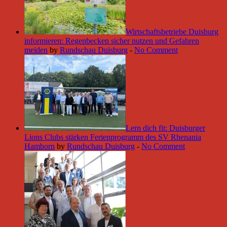
Wirtschaftsbetriebe Duisburg
informieren: Regenbecken sicher nutzen und Gefahren
meiden
by
Rundschau Duisburg
-
No Comment
Lern dich fit: Duisburger
Lions Clubs stärken Ferienprogramm des SV Rhenania
Hamborn
by
Rundschau Duisburg
-
No Comment