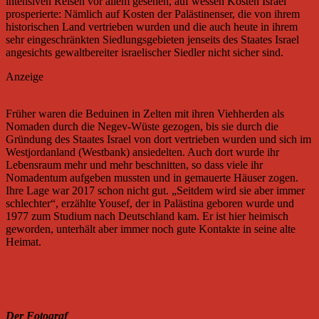
intensiven Reisen vor allem gesehen, auf wessen Kosten Israel
prosperierte: Nämlich auf Kosten der Palästinenser, die von ihrem
historischen Land vertrieben wurden und die auch heute in ihrem
sehr eingeschränkten Siedlungsgebieten jenseits des Staates Israel
angesichts gewaltbereiter israelischer Siedler nicht sicher sind.
Anzeige
Früher waren die Beduinen in Zelten mit ihren Viehherden als
Nomaden durch die Negev-Wüste gezogen, bis sie durch die
Gründung des Staates Israel von dort vertrieben wurden und sich im
Westjordanland (Westbank) ansiedelten. Auch dort wurde ihr
Lebensraum mehr und mehr beschnitten, so dass viele ihr
Nomadentum aufgeben mussten und in gemauerte Häuser zogen.
Ihre Lage war 2017 schon nicht gut. „Seitdem wird sie aber immer
schlechter“, erzählte Yousef, der in Palästina geboren wurde und
1977 zum Studium nach Deutschland kam. Er ist hier heimisch
geworden, unterhält aber immer noch gute Kontakte in seine alte
Heimat.
Der Fotograf