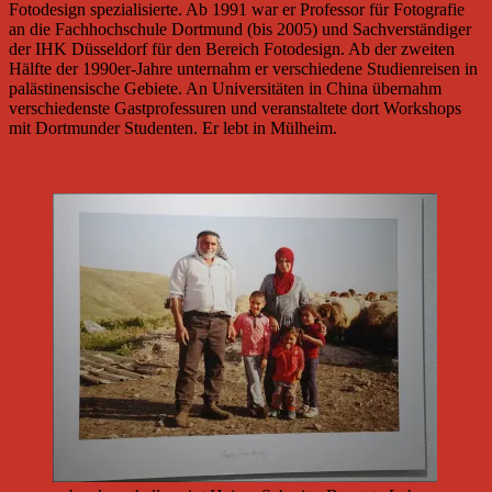
Fotodesign spezialisierte. Ab 1991 war er Professor für Fotografie
an die Fachhochschule Dortmund (bis 2005) und Sachverständiger
der IHK Düsseldorf für den Bereich Fotodesign. Ab der zweiten
Hälfte der 1990er-Jahre unternahm er verschiedene Studienreisen in
palästinensische Gebiete. An Universitäten in China übernahm
verschiedenste Gastprofessuren und veranstaltete dort Workshops
mit Dortmunder Studenten. Er lebt in Mülheim.