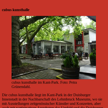
cubus kunsthalle
cubus kunsthalle im Kant-Park. Foto: Petra
Grünendahl.
Die cubus kunsthalle liegt im Kant-Park in der Duisburger
Innenstadt in der Nachbarschaft des Lehmbruck Museums, wo sie
mit Ausstellungen zeitgenössischer Künstler und Konzerten, aber
auch mit partizipativen Angeboten das Umfeld und die Duisburger