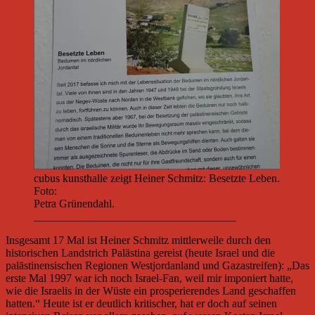
cubus kunsthalle zeigt Heiner Schmitz: Besetzte Leben.
Foto:
Petra Grünendahl.
____________________________________
Insgesamt 17 Mal ist Heiner Schmitz mittlerweile durch den
historischen Landstrich Palästina gereist (heute Israel und die
palästinensischen Regionen Westjordanland und Gazastreifen): „Das
erste Mal 1997 war ich noch Israel-Fan, weil mir imponiert hatte,
wie die Israelis in der Wüste ein prosperierendes Land geschaffen
hatten.“ Heute ist er deutlich kritischer, hat er doch auf seinen