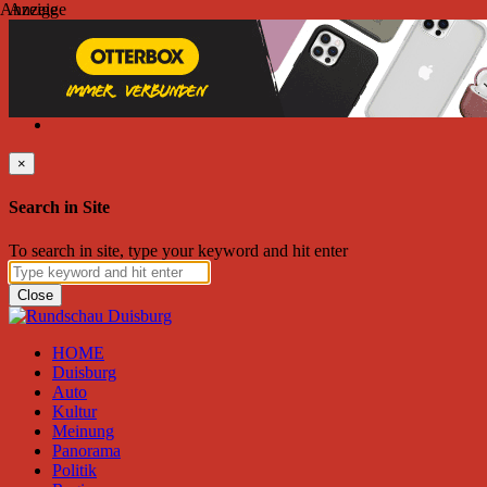
Anzeige
Anzeige
Donnerstag, August 06, 2026
Friend on Facebook
Follow on Twitter
Subscribe to RSS
Search
×
Search in Site
To search in site, type your keyword and hit enter
Close
HOME
Duisburg
Auto
Kultur
Meinung
Panorama
Politik