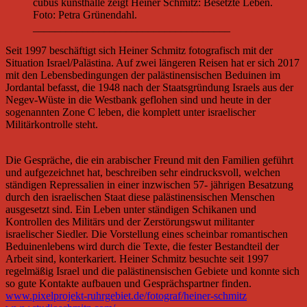
cubus kunsthalle zeigt Heiner Schmitz: Besetzte Leben.
Foto: Petra Grünendahl.
____________________________________
Seit 1997 beschäftigt sich Heiner Schmitz fotografisch mit der
Situation Israel/Palästina. Auf zwei längeren Reisen hat er sich 2017
mit den Lebensbedingungen der palästinensischen Beduinen im
Jordantal befasst, die 1948 nach der Staatsgründung Israels aus der
Negev-Wüste in die Westbank geflohen sind und heute in der
sogenannten Zone C leben, die komplett unter israelischer
Militärkontrolle steht.
Die Gespräche, die ein arabischer Freund mit den Familien geführt
und aufgezeichnet hat, beschreiben sehr eindrucksvoll, welchen
ständigen Repressalien in einer inzwischen 57- jährigen Besatzung
durch den israelischen Staat diese palästinensischen Menschen
ausgesetzt sind. Ein Leben unter ständigen Schikanen und
Kontrollen des Militärs und der Zerstörungswut militanter
israelischer Siedler. Die Vorstellung eines scheinbar romantischen
Beduinenlebens wird durch die Texte, die fester Bestandteil der
Arbeit sind, konterkariert. Heiner Schmitz besuchte seit 1997
regelmäßig Israel und die palästinensischen Gebiete und konnte sich
so gute Kontakte aufbauen und Gesprächspartner finden.
www.pixelprojekt-ruhrgebiet.de/fotograf/heiner-schmitz