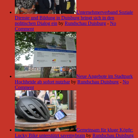
Unternehmerverband Soziale
Dienste und Bildung in Duisburg bringt sich in den
politischen Dialog ein
by
Rundschau Duisburg
-
No
Comment
Neue Angebote im Stadtpark
Hochheide ab sofort nutzbar
by
Rundschau Duisburg
-
No
Comment
Gemeinsam für kluge Köpfe:
Lucky Bike unterstützt savemybrain
by
Rundschau Duisburg