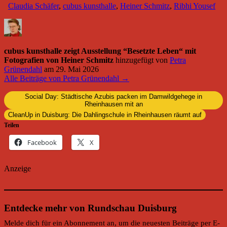
Claudia Schäfer
,
cubus kunsthalle
,
Heiner Schmitz
,
Ribhi Yousef
cubus kunsthalle zeigt Ausstellung “Besetzte Leben“ mit
Fotografien von Heiner Schmitz
hinzugefügt von
Petra
Grünendahl
am
29. Mai 2026
Alle Beiträge von Petra Grünendahl →
Social Day: Städtische Azubis packen im Damwildgehege in
Rheinhausen mit an
CleanUp in Duisburg: Die Dahlingschule in Rheinhausen räumt auf
Teilen
Facebook
X
Anzeige
Entdecke mehr von Rundschau Duisburg
Melde dich für ein Abonnement an, um die neuesten Beiträge per E-