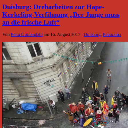
Duisburg: Dreharbeiten zur Hape-
Kerkeling-Verfilmung „Der Junge muss
an die frische Luft“
Von
Petra Grünendahl
am
16. August 2017
Duisburg
,
Panorama