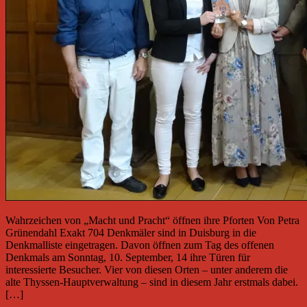
Wahrzeichen von „Macht und Pracht“ öffnen ihre Pforten Von Petra
Grünendahl Exakt 704 Denkmäler sind in Duisburg in die
Denkmalliste eingetragen. Davon öffnen zum Tag des offenen
Denkmals am Sonntag, 10. September, 14 ihre Türen für
interessierte Besucher. Vier von diesen Orten – unter anderem die
alte Thyssen-Hauptverwaltung – sind in diesem Jahr erstmals dabei.
[…]