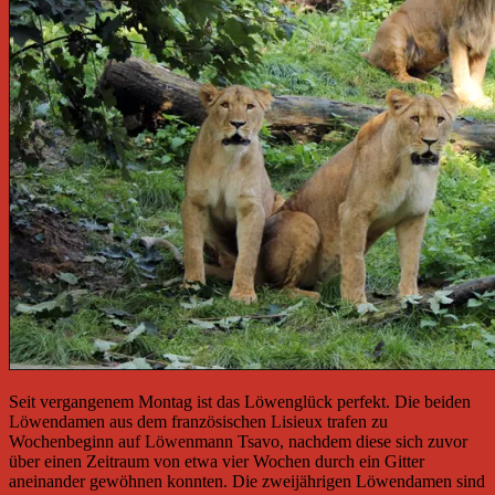
Seit vergangenem Montag ist das Löwenglück perfekt. Die beiden
Löwendamen aus dem französischen Lisieux trafen zu
Wochenbeginn auf Löwenmann Tsavo, nachdem diese sich zuvor
über einen Zeitraum von etwa vier Wochen durch ein Gitter
aneinander gewöhnen konnten. Die zweijährigen Löwendamen sind