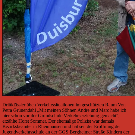
Drittklässler üben Verkehrssituationen im geschützten Raum Von
Petra Grünendahl „Mit meinen Söhnen Andre und Marc habe ich
hier schon vor der Grundschule Verkehrserziehung gemacht“,
erzählte Horst Sommer. Der ehemalige Polizist war damals
Bezirksbeamter in Rheinhausen und hat seit der Eröffnung der
Jugendverkehrsschule an der GGS Bergheimer Straße Kindern der