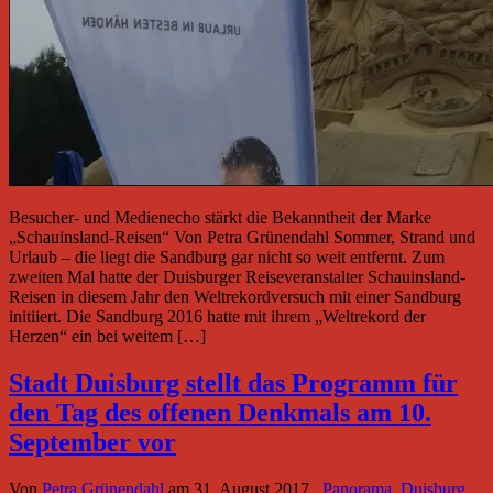
Besucher- und Medienecho stärkt die Bekanntheit der Marke
„Schauinsland-Reisen“ Von Petra Grünendahl Sommer, Strand und
Urlaub – die liegt die Sandburg gar nicht so weit entfernt. Zum
zweiten Mal hatte der Duisburger Reiseveranstalter Schauinsland-
Reisen in diesem Jahr den Weltrekordversuch mit einer Sandburg
initiiert. Die Sandburg 2016 hatte mit ihrem „Weltrekord der
Herzen“ ein bei weitem […]
Stadt Duisburg stellt das Programm für
den Tag des offenen Denkmals am 10.
September vor
Von
Petra Grünendahl
am
31. August 2017
Panorama
,
Duisburg
,