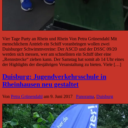
Vier Tage Party an Rhein und Rhein Von Petra Grünendahl Mit
menschlichem Antrieb ein Schiff voranbringen wollen zwei
Duisburger Schwimmvereine: Der ASCD und der DSSC 09/20
werden sich messen, wer am schnellsten ein Schiff über eine
„Rennstrecke“ ziehen kann. Der Samstag hat somit ab 14 Uhr eines
der Highlights der diesjährigen Veranstaltung zu bieten. Viele […]
Duisburg: Jugendverkehrsschule in
Rheinhausen neu gestaltet
Von
Petra Grünendahl
am
9. Juni 2017
Panorama
,
Duisburg