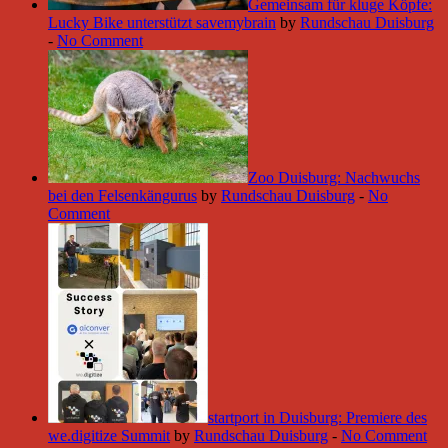
Gemeinsam für kluge Köpfe:
Lucky Bike unterstützt savemybrain
by
Rundschau Duisburg
-
No Comment
Zoo Duisburg: Nachwuchs
bei den Felsenkängurus
by
Rundschau Duisburg
-
No
Comment
startport in Duisburg: Premiere des
we.digitize Summit
by
Rundschau Duisburg
-
No Comment