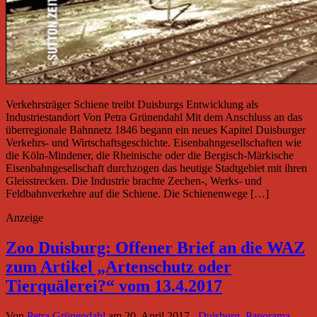
Verkehrsträger Schiene treibt Duisburgs Entwicklung als
Industriestandort Von Petra Grünendahl Mit dem Anschluss an das
überregionale Bahnnetz 1846 begann ein neues Kapitel Duisburger
Verkehrs- und Wirtschaftsgeschichte. Eisenbahngesellschaften wie
die Köln-Mindener, die Rheinische oder die Bergisch-Märkische
Eisenbahngesellschaft durchzogen das heutige Stadtgebiet mit ihren
Gleisstrecken. Die Industrie brachte Zechen-, Werks- und
Feldbahnverkehre auf die Schiene. Die Schienenwege […]
Anzeige
Zoo Duisburg: Offener Brief an die WAZ
zum Artikel „Artenschutz oder
Tierquälerei?“ vom 13.4.2017
Von
Petra Grünendahl
am
20. April 2017
Duisburg
,
Panorama