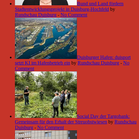
Bund und Land fördern
Stadtentwicklungsprojekt in Duisburg-Hochfeld
by
Rundschau Duisburg
-
No Comment
Duisburger Hafen: duisport
setzt KI im Hafenbetrieb ein
by
Rundschau Duisburg
-
No
Comment
Social Day der Targobank:
Gemeinsam für den Erhalt der Streuobstwiesen
by
Rundschau
Duisburg
-
No Comment