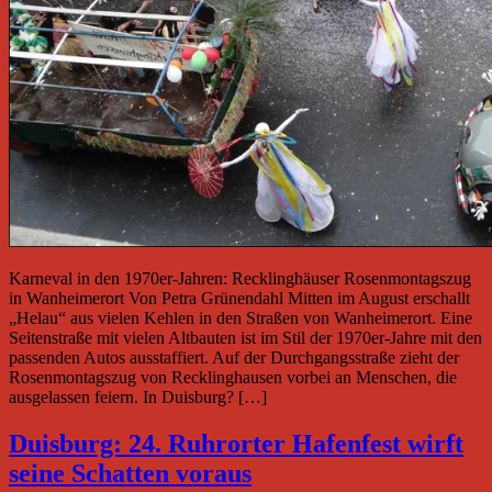
Karneval in den 1970er-Jahren: Recklinghäuser Rosenmontagszug
in Wanheimerort Von Petra Grünendahl Mitten im August erschallt
„Helau“ aus vielen Kehlen in den Straßen von Wanheimerort. Eine
Seitenstraße mit vielen Altbauten ist im Stil der 1970er-Jahre mit den
passenden Autos ausstaffiert. Auf der Durchgangsstraße zieht der
Rosenmontagszug von Recklinghausen vorbei an Menschen, die
ausgelassen feiern. In Duisburg? […]
Duisburg: 24. Ruhrorter Hafenfest wirft
seine Schatten voraus