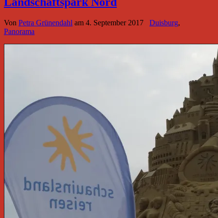
Landschaftspark Nord
Von
Petra Grünendahl
am
4. September 2017
Duisburg
,
Panorama