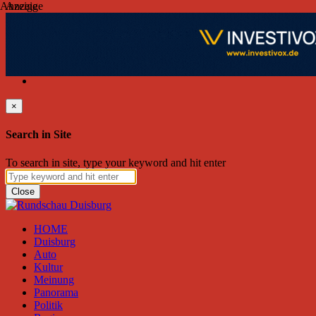
Anzeige
Anzeige
Donnerstag, August 06, 2026
Friend on Facebook
Follow on Twitter
Subscribe to RSS
Search
×
Search in Site
To search in site, type your keyword and hit enter
Close
HOME
Duisburg
Auto
Kultur
Meinung
Panorama
Politik