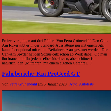
Freizeitvergnügen auf drei Rädern Von Petra Grünendahl Den Can-
Am Ryker gibt es in der Standard-Ausstattung nur mit einem Sitz,
kann aber optional mit einem Beifahrersitz ausgestattet werden. Der
Can-Am Spyder hat den Sozius-Sitz schon ab Werk dabei. Ob man
ihn braucht, bleibt jedem selber überlassen, aber schöner ist
natürlich, den „Mitfahrer“ mit einem eigenen Gefährt […]
Fahrbericht: Kia ProCeed GT
Von
Petra Grünendahl
am
6. Januar 2020
Auto
,
Autotests