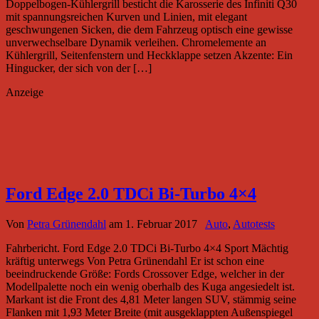
Doppelbogen-Kühlergrill besticht die Karosserie des Infiniti Q30
mit spannungsreichen Kurven und Linien, mit elegant
geschwungenen Sicken, die dem Fahrzeug optisch eine gewisse
unverwechselbare Dynamik verleihen. Chromelemente an
Kühlergrill, Seitenfenstern und Heckklappe setzen Akzente: Ein
Hingucker, der sich von der […]
Anzeige
Ford Edge 2.0 TDCi Bi-Turbo 4×4
Von
Petra Grünendahl
am
1. Februar 2017
Auto
,
Autotests
Fahrbericht. Ford Edge 2.0 TDCi Bi-Turbo 4×4 Sport Mächtig
kräftig unterwegs Von Petra Grünendahl Er ist schon eine
beeindruckende Größe: Fords Crossover Edge, welcher in der
Modellpalette noch ein wenig oberhalb des Kuga angesiedelt ist.
Markant ist die Front des 4,81 Meter langen SUV, stämmig seine
Flanken mit 1,93 Meter Breite (mit ausgeklappten Außenspiegel