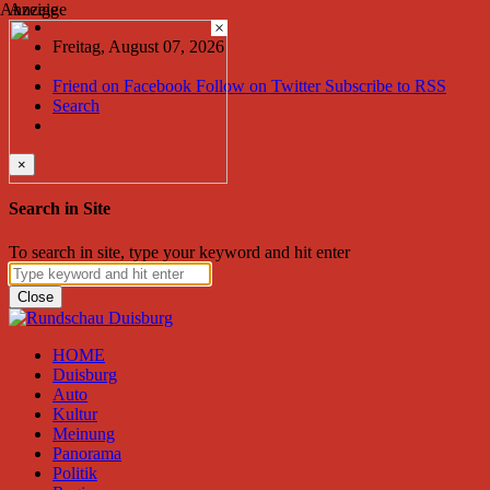
Anzeige
Anzeige
×
Freitag, August 07, 2026
Friend on Facebook
Follow on Twitter
Subscribe to RSS
Search
×
Search in Site
To search in site, type your keyword and hit enter
Close
HOME
Duisburg
Auto
Kultur
Meinung
Panorama
Politik