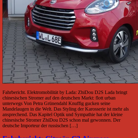
Fahrbericht. Elektromobilität by Lada: ZhiDou D2S Lada bringt
chinesischen Stromer auf den deutschen Markt: flott urban
unterwegs Von Petra Grünendahl Knuffig gucken seine
Mandelaugen in die Welt. Das Styling der Karosserie ist mehr als
ansprechend. Das Kapitel Optik und Sympathie hat der kleine
chinesische Stromer ZhiDou D2S schon mal gewonnen. Der
deutsche Importeur der russischen […]