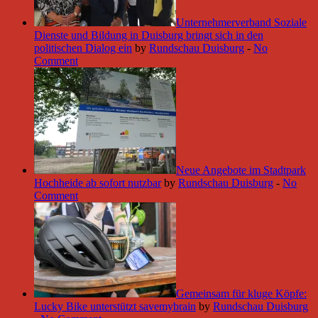
Unternehmerverband Soziale
Dienste und Bildung in Duisburg bringt sich in den
politischen Dialog ein
by
Rundschau Duisburg
-
No
Comment
Neue Angebote im Stadtpark
Hochheide ab sofort nutzbar
by
Rundschau Duisburg
-
No
Comment
Gemeinsam für kluge Köpfe:
Lucky Bike unterstützt savemybrain
by
Rundschau Duisburg