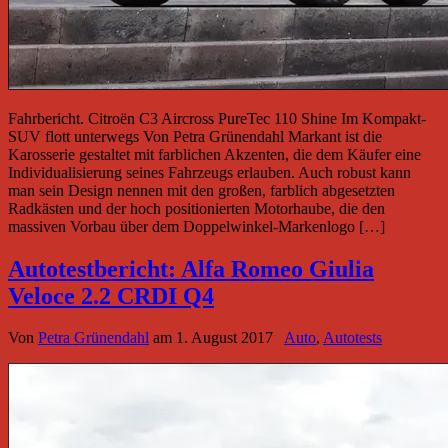
Fahrbericht. Citroën C3 Aircross PureTec 110 Shine Im Kompakt-
SUV flott unterwegs Von Petra Grünendahl Markant ist die
Karosserie gestaltet mit farblichen Akzenten, die dem Käufer eine
Individualisierung seines Fahrzeugs erlauben. Auch robust kann
man sein Design nennen mit den großen, farblich abgesetzten
Radkästen und der hoch positionierten Motorhaube, die den
massiven Vorbau über dem Doppelwinkel-Markenlogo […]
Autotestbericht: Alfa Romeo Giulia
Veloce 2.2 CRDI Q4
Von
Petra Grünendahl
am
1. August 2017
Auto
,
Autotests