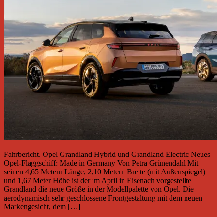
Fahrbericht. Opel Grandland Hybrid und Grandland Electric Neues
Opel-Flaggschiff: Made in Germany Von Petra Grünendahl Mit
seinen 4,65 Metern Länge, 2,10 Metern Breite (mit Außenspiegel)
und 1,67 Meter Höhe ist der im April in Eisenach vorgestellte
Grandland die neue Größe in der Modellpalette von Opel. Die
aerodynamisch sehr geschlossene Frontgestaltung mit dem neuen
Markengesicht, dem […]