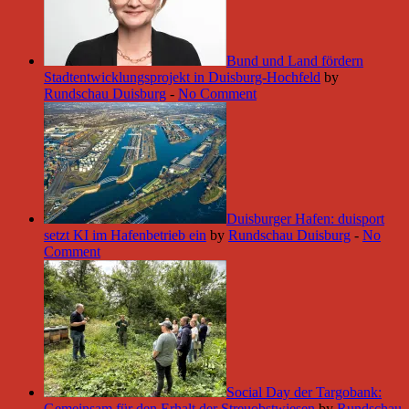
Bund und Land fördern
Stadtentwicklungsprojekt in Duisburg-Hochfeld
by
Rundschau Duisburg
-
No Comment
Duisburger Hafen: duisport
setzt KI im Hafenbetrieb ein
by
Rundschau Duisburg
-
No
Comment
Social Day der Targobank:
Gemeinsam für den Erhalt der Streuobstwiesen
by
Rundschau