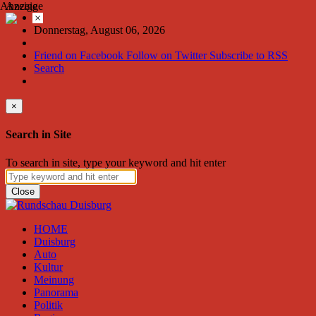
Anzeige
Anzeige
×
Donnerstag, August 06, 2026
Friend on Facebook
Follow on Twitter
Subscribe to RSS
Search
×
Search in Site
To search in site, type your keyword and hit enter
Close
HOME
Duisburg
Auto
Kultur
Meinung
Panorama
Politik