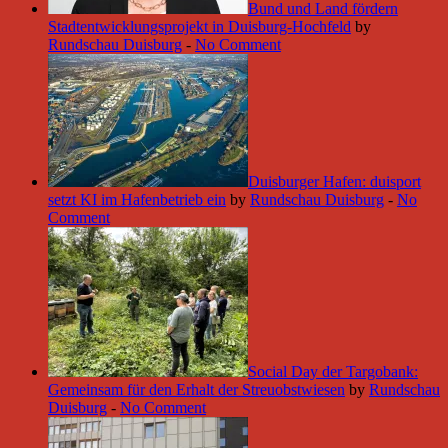
Bund und Land fördern
Stadtentwicklungsprojekt in Duisburg-Hochfeld
by
Rundschau Duisburg
-
No Comment
Duisburger Hafen: duisport
setzt KI im Hafenbetrieb ein
by
Rundschau Duisburg
-
No
Comment
Social Day der Targobank:
Gemeinsam für den Erhalt der Streuobstwiesen
by
Rundschau
Duisburg
-
No Comment