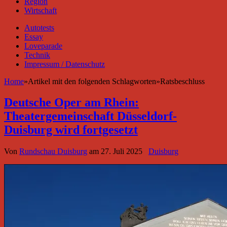
Region
Wirtschaft
Autotests
Essay
Loveparade
Technik
Impressum / Datenschutz
Home
»
Artikel mit den folgenden Schlagworten
»
Ratsbeschluss
Deutsche Oper am Rhein:
Theatergemeinschaft Düsseldorf-
Duisburg wird fortgesetzt
Von
Rundschau Duisburg
am
27. Juli 2025
Duisburg