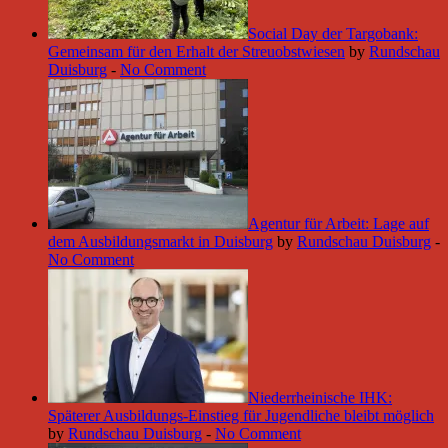
Social Day der Targobank:
Gemeinsam für den Erhalt der Streuobstwiesen
by
Rundschau
Duisburg
-
No Comment
Agentur für Arbeit: Lage auf
dem Ausbildungsmarkt in Duisburg
by
Rundschau Duisburg
-
No Comment
Niederrheinische IHK:
Späterer Ausbildungs-Einstieg für Jugendliche bleibt möglich
by
Rundschau Duisburg
-
No Comment