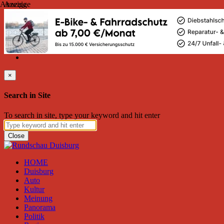
Anzeige
Anzeige
Samstag, August 08, 2026
Friend on Facebook
Follow on Twitter
Subscribe to RSS
Search
×
Search in Site
To search in site, type your keyword and hit enter
Close
HOME
Duisburg
Auto
Kultur
Meinung
Panorama
Politik