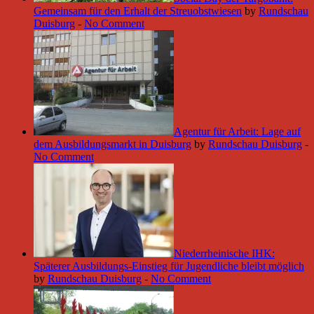
Gemeinsam für den Erhalt der Streuobstwiesen
by
Rundschau
Duisburg
-
No Comment
Agentur für Arbeit: Lage auf
dem Ausbildungsmarkt in Duisburg
by
Rundschau Duisburg
-
No Comment
Niederrheinische IHK:
Späterer Ausbildungs-Einstieg für Jugendliche bleibt möglich
by
Rundschau Duisburg
-
No Comment