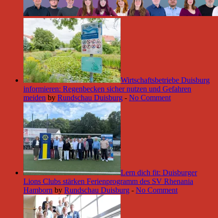
Wirtschaftsbetriebe Duisburg
informieren: Regenbecken sicher nutzen und Gefahren
meiden
by
Rundschau Duisburg
-
No Comment
Lern dich fit: Duisburger
Lions Clubs stärken Ferienprogramm des SV Rhenania
Hamborn
by
Rundschau Duisburg
-
No Comment