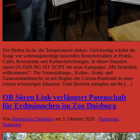
Der Herbst ist da, die Temperaturen sinken. Gleichzeitig wächst die
Sorge vor witterungsbedingt sinkenden Besucherzahlen in Hotels,
Cafés, Restaurants und Kultureinrichtungen. In dieser Situation
startet DUISBURG IST ECHT die neue Kampagne „Mit Sicherheit
willkommen!“. Die Veranstaltungs-, Kultur-, Hotel- und
Gastronomiebranche ist seit Beginn der Corona-Pandemie in einer
extrem schwierigen Situation. Viele Betriebe kämpfen um ihr […]
OB Sören Link verlängert Patenschaft
für Erdmännchen im Zoo Duisburg
Von
Rundschau Duisburg
am
3. Oktober 2020
Panorama
,
Duisburg