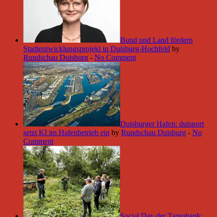
Bund und Land fördern
Stadtentwicklungsprojekt in Duisburg-Hochfeld
by
Rundschau Duisburg
-
No Comment
Duisburger Hafen: duisport
setzt KI im Hafenbetrieb ein
by
Rundschau Duisburg
-
No
Comment
Social Day der Targobank: