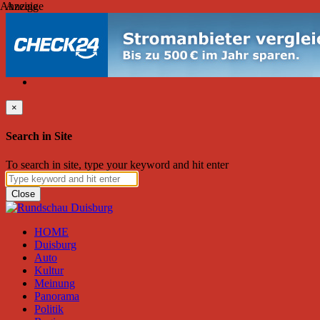
Anzeige
Anzeige
Donnerstag, August 06, 2026
Friend on Facebook
Follow on Twitter
Subscribe to RSS
Search
×
Search in Site
To search in site, type your keyword and hit enter
Close
HOME
Duisburg
Auto
Kultur
Meinung
Panorama
Politik