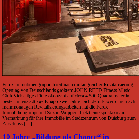
Ferox Immobiliengruppe feiert nach umfangreicher Revitalisierung
Opening von Deutschlands größtem JOHN REED Fitness Music
Club Vielseitiges Fitnesskonzept auf circa 4.500 Quadratmeter in
bester Innenstadtlage Knapp zwei Jahre nach dem Erwerb und nach
mehrmonatigen Revitalisierungsarbeiten hat die Ferox
Immobiliengruppe mit Sitz in Wuppertal jetzt eine spektakuläre
Vermarktung für ihre Immobilie im Stadtzentrum von Duisburg zum
Abschluss […]
10 Jahre „Bildung als Chance“ in