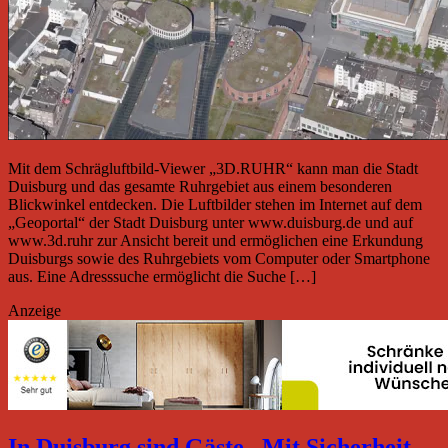
Mit dem Schrägluftbild-Viewer „3D.RUHR“ kann man die Stadt
Duisburg und das gesamte Ruhrgebiet aus einem besonderen
Blickwinkel entdecken. Die Luftbilder stehen im Internet auf dem
„Geoportal“ der Stadt Duisburg unter www.duisburg.de und auf
www.3d.ruhr zur Ansicht bereit und ermöglichen eine Erkundung
Duisburgs sowie des Ruhrgebiets vom Computer oder Smartphone
aus. Eine Adresssuche ermöglicht die Suche […]
Anzeige
In Duisburg sind Gäste „Mit Sicherheit