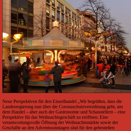
Neue Perspektiven für den Einzelhandel „Wir begrüßen, dass die
Landesregierung nun über die Coronaschutzverordnung geht, um
dem Handel – aber auch der Gastronomie und Schaustellern – eine
Perspektive für das Weihnachtsgeschäft zu eröffnen. Eine
verantwortungsvolle Öffnung der Weihnachtsmärkte sowie der
Geschäfte an den Adventssonntagen sind für den gebeutelten