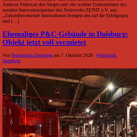
Andreas Pinkwart den Sieger und vier weitere Unternehmen des
neunten Innovationspreises des Netzwerks ZENIT e.V. aus.
„Zukunftsweisende Innovationen bringen uns auf die Erfolgsspur
und […]
Ehemaliges P&C-Gebäude in Duisburg:
Objekt jetzt voll vermietet
Von
Rundschau Duisburg
am
7. Oktober 2020
Wirtschaft
,
Duisburg