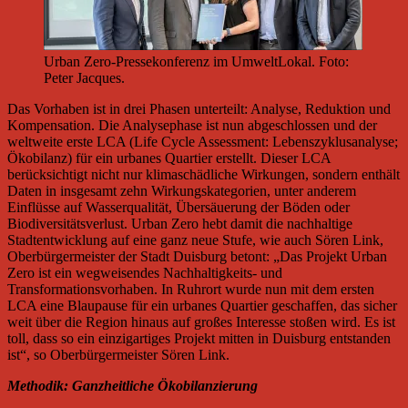
Urban Zero-Pressekonferenz im UmweltLokal. Foto:
Peter Jacques.
Das Vorhaben ist in drei Phasen unterteilt: Analyse, Reduktion und
Kompensation. Die Analysephase ist nun abgeschlossen und der
weltweite erste LCA (Life Cycle Assessment: Lebenszyklusanalyse;
Ökobilanz) für ein urbanes Quartier erstellt. Dieser LCA
berücksichtigt nicht nur klimaschädliche Wirkungen, sondern enthält
Daten in insgesamt zehn Wirkungskategorien, unter anderem
Einflüsse auf Wasserqualität, Übersäuerung der Böden oder
Biodiversitätsverlust. Urban Zero hebt damit die nachhaltige
Stadtentwicklung auf eine ganz neue Stufe, wie auch Sören Link,
Oberbürgermeister der Stadt Duisburg betont: „Das Projekt Urban
Zero ist ein wegweisendes Nachhaltigkeits- und
Transformationsvorhaben. In Ruhrort wurde nun mit dem ersten
LCA eine Blaupause für ein urbanes Quartier geschaffen, das sicher
weit über die Region hinaus auf großes Interesse stoßen wird. Es ist
toll, dass so ein einzigartiges Projekt mitten in Duisburg entstanden
ist“, so Oberbürgermeister Sören Link.
Methodik: Ganzheitliche Ökobilanzierung