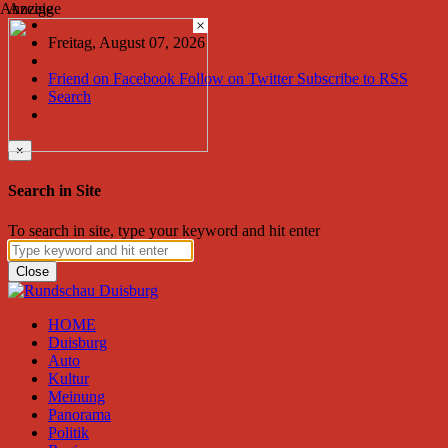
Anzeige
Anzeige
×
Freitag, August 07, 2026
Friend on Facebook
Follow on Twitter
Subscribe to RSS
Search
×
Search in Site
To search in site, type your keyword and hit enter
Close
HOME
Duisburg
Auto
Kultur
Meinung
Panorama
Politik