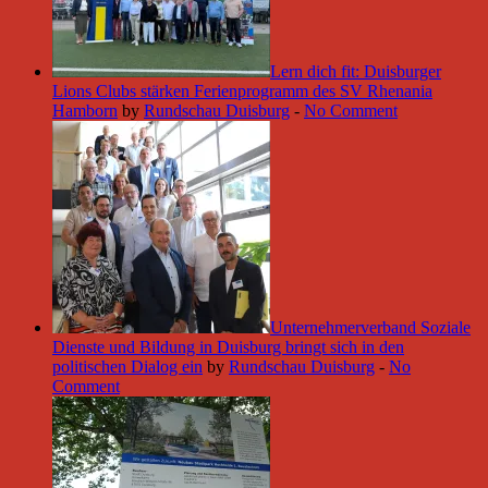
Lern dich fit: Duisburger
Lions Clubs stärken Ferienprogramm des SV Rhenania
Hamborn
by
Rundschau Duisburg
-
No Comment
Unternehmerverband Soziale
Dienste und Bildung in Duisburg bringt sich in den
politischen Dialog ein
by
Rundschau Duisburg
-
No
Comment