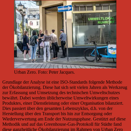
Urban Zero. Foto: Peter Jacques.
Grundlage der Analyse ist eine ISO-Standards folgende Methode
der Ökobilanzierung. Diese hat sich seit vielen Jahren als Werkzeug
zur Erfassung und Umsetzung des technischen Umweltschutzes
bewährt. Dabei werden üblicherweise Umweltwirkungen eines
Produktes, einer Dienstleistung oder einer Organisation bilanziert.
Dies passiert über den gesamten Lebenszyklus, d.h. von der
Herstellung über den Transport bis hin zur Entsorgung oder
Wiederverwertung am Ende der Nutzungsphase. Gestützt auf diese
Methodik und auf das Greenhouse-Gas-Protokoll für Städte fand
diese ganzheitliche Ökobilanzierung im Rahmen von Urban Zero