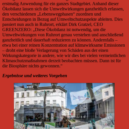
erstmalig Anwendung für ein ganzes Stadtgebiet. Anhand dieser
Ökobilanz lassen sich die Umweltwirkungen ganzheitlich erfassen,
den verschiedenen „Lebenswegphasen“ zuordnen und
Entscheidungen in Bezug auf Umweltschutzaspekte ableiten. Dies
passiert nun auch in Ruhrort, erklärt Dirk Gratzel, CEO
GREENZERO: „Diese Ökobilanz ist notwendig, um die
Umweltwirkungen von Ruhrort genau verstehen und anschließend
ganzheitlich und dauerhaft reduzieren zu können. Andernfalls –
etwa bei einer reinen Konzentration auf klimawirksame Emissionen
– droht eine bloße Verlagerung von Schäden aus der einen
Wirkungskategorie in andere, wie wir dies bei vielen vermeintlichen
Klimaschutzmaßnahmen derzeit beobachten müssen. Dann ist für
die Biosphäre nichts gewonnen.“
Ergebnisse und weiteres Vorgehen