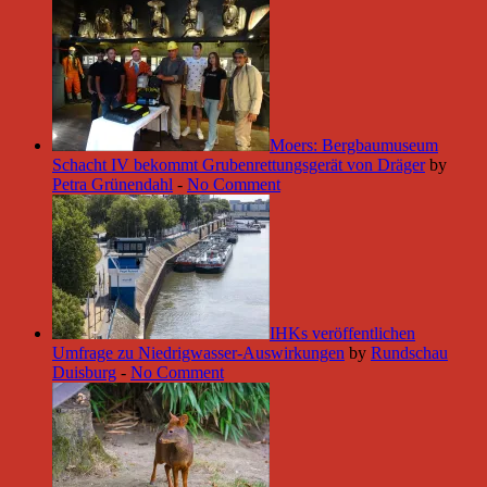
Moers: Bergbaumuseum
Schacht IV bekommt Grubenrettungsgerät von Dräger
by
Petra Grünendahl
-
No Comment
IHKs veröffentlichen
Umfrage zu Niedrigwasser-Auswirkungen
by
Rundschau
Duisburg
-
No Comment