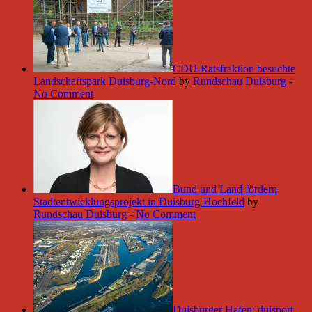
CDU-Ratsfraktion besuchte
Landschaftspark Duisburg-Nord
by
Rundschau Duisburg
-
No Comment
Bund und Land fördern
Stadtentwicklungsprojekt in Duisburg-Hochfeld
by
Rundschau Duisburg
-
No Comment
Duisburger Hafen: duisport