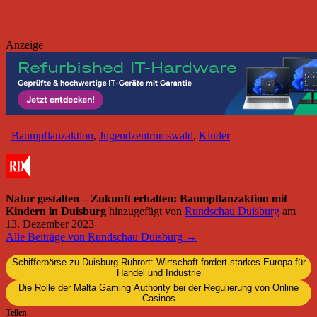
Anzeige
Baumpflanzaktion
,
Jugendzentrumswald
,
Kinder
Natur gestalten – Zukunft erhalten: Baumpflanzaktion mit
Kindern in Duisburg
hinzugefügt von
Rundschau Duisburg
am
13. Dezember 2023
Alle Beiträge von Rundschau Duisburg →
Schifferbörse zu Duisburg-Ruhrort: Wirtschaft fordert starkes Europa für
Handel und Industrie
Die Rolle der Malta Gaming Authority bei der Regulierung von Online
Casinos
Teilen