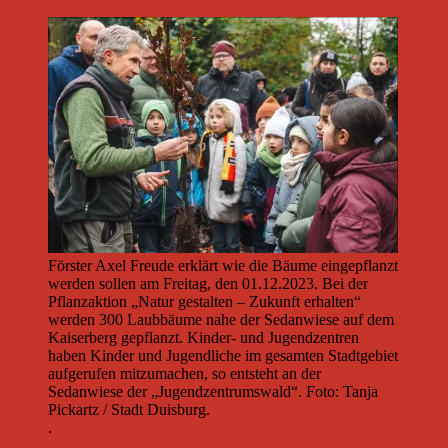
Förster Axel Freude erklärt wie die Bäume eingepflanzt
werden sollen am Freitag, den 01.12.2023. Bei der
Pflanzaktion „Natur gestalten – Zukunft erhalten“
werden 300 Laubbäume nahe der Sedanwiese auf dem
Kaiserberg gepflanzt. Kinder- und Jugendzentren
haben Kinder und Jugendliche im gesamten Stadtgebiet
aufgerufen mitzumachen, so entsteht an der
Sedanwiese der „Jugendzentrumswald“. Foto: Tanja
Pickartz / Stadt Duisburg.
.