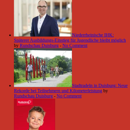
Niederrheinische IHK:
Späterer Ausbildungs-Einstieg für Jugendliche bleibt möglich
by
Rundschau Duisburg
-
No Comment
Stadtradeln in Duisburg: Neue
Rekorde bei Teilnehmern und Kilometerleistung
by
Rundschau Duisburg
-
No Comment