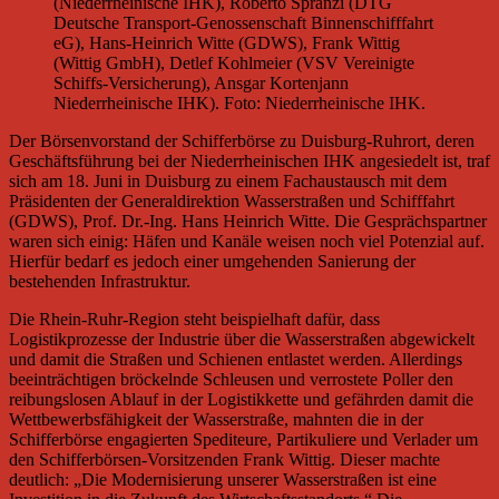
(Niederrheinische IHK), Roberto Spranzi (DTG
Deutsche Transport-Genossenschaft Binnenschifffahrt
eG), Hans-Heinrich Witte (GDWS), Frank Wittig
(Wittig GmbH), Detlef Kohlmeier (VSV Vereinigte
Schiffs-Versicherung), Ansgar Kortenjann
Niederrheinische IHK). Foto: Niederrheinische IHK.
Der Börsenvorstand der Schifferbörse zu Duisburg-Ruhrort, deren
Geschäftsführung bei der Niederrheinischen IHK angesiedelt ist, traf
sich am 18. Juni in Duisburg zu einem Fachaustausch mit dem
Präsidenten der Generaldirektion Wasserstraßen und Schifffahrt
(GDWS), Prof. Dr.-Ing. Hans Heinrich Witte. Die Gesprächspartner
waren sich einig: Häfen und Kanäle weisen noch viel Potenzial auf.
Hierfür bedarf es jedoch einer umgehenden Sanierung der
bestehenden Infrastruktur.
Die Rhein-Ruhr-Region steht beispielhaft dafür, dass
Logistikprozesse der Industrie über die Wasserstraßen abgewickelt
und damit die Straßen und Schienen entlastet werden. Allerdings
beeinträchtigen bröckelnde Schleusen und verrostete Poller den
reibungslosen Ablauf in der Logistikkette und gefährden damit die
Wettbewerbsfähigkeit der Wasserstraße, mahnten die in der
Schifferbörse engagierten Spediteure, Partikuliere und Verlader um
den Schifferbörsen-Vorsitzenden Frank Wittig. Dieser machte
deutlich: „Die Modernisierung unserer Wasserstraßen ist eine