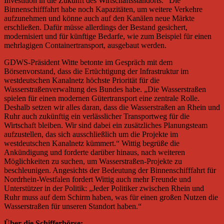
Investition in die Zukunft des Wirtschaftsstandorts.“ Die
Binnenschifffahrt habe noch Kapazitäten, um weitere Verkehre
aufzunehmen und könne auch auf den Kanälen neue Märkte
erschließen. Dafür müsse allerdings der Bestand gesichert,
modernisiert und für künftige Bedarfe, wie zum Beispiel für einen
mehrlagigen Containertransport, ausgebaut werden.
GDWS-Präsident Witte betonte im Gespräch mit dem
Börsenvorstand, dass die Ertüchtigung der Infrastruktur im
westdeutschen Kanalnetz höchste Priorität für die
Wasserstraßenverwaltung des Bundes habe. „Die Wasserstraßen
spielen für einen modernen Gütertransport eine zentrale Rolle.
Deshalb setzen wir alles daran, dass die Wasserstraßen an Rhein und
Ruhr auch zukünftig ein verlässlicher Transportweg für die
Wirtschaft bleiben. Wir sind dabei ein zusätzliches Planungsteam
aufzustellen, das sich ausschließlich um die Projekte im
westdeutschen Kanalnetz kümmert.“ Wittig begrüße die
Ankündigung und forderte darüber hinaus, nach weiteren
Möglichkeiten zu suchen, um Wasserstraßen-Projekte zu
beschleunigen. Angesichts der Bedeutung der Binnenschifffahrt für
Nordrhein-Westfalen fordert Wittig auch mehr Freunde und
Unterstützer in der Politik: „Jeder Politiker zwischen Rhein und
Ruhr muss auf dem Schirm haben, was für einen großen Nutzen die
Wasserstraßen für unseren Standort haben.“
Über die Schifferbörse: