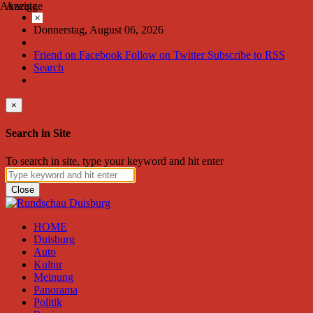
Anzeige
Anzeige
×
Donnerstag, August 06, 2026
Friend on Facebook
Follow on Twitter
Subscribe to RSS
Search
×
Search in Site
To search in site, type your keyword and hit enter
Close
HOME
Duisburg
Auto
Kultur
Meinung
Panorama
Politik