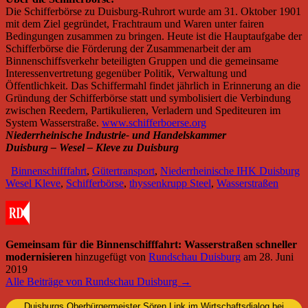
Die Schifferbörse zu Duisburg-Ruhrort wurde am 31. Oktober 1901
mit dem Ziel gegründet, Frachtraum und Waren unter fairen
Bedingungen zusammen zu bringen. Heute ist die Hauptaufgabe der
Schifferbörse die Förderung der Zusammenarbeit der am
Binnenschiffsverkehr beteiligten Gruppen und die gemeinsame
Interessenvertretung gegenüber Politik, Verwaltung und
Öffentlichkeit. Das Schiffermahl findet jährlich in Erinnerung an die
Gründung der Schifferbörse statt und symbolisiert die Verbindung
zwischen Reedern, Partikulieren, Verladern und Spediteuren im
System Wasserstraße.
www.schifferboerse.org
Niederrheinische Industrie- und Handelskammer
Duisburg – Wesel – Kleve zu Duisburg
Binnenschifffahrt
,
Gütertransport
,
Niederrheinische IHK Duisburg
Wesel Kleve
,
Schifferbörse
,
thyssenkrupp Steel
,
Wasserstraßen
Gemeinsam für die Binnenschifffahrt: Wasserstraßen schneller
modernisieren
hinzugefügt von
Rundschau Duisburg
am
28. Juni
2019
Alle Beiträge von Rundschau Duisburg →
Duisburgs Oberbürgermeister Sören Link im Wirtschaftsdialog bei