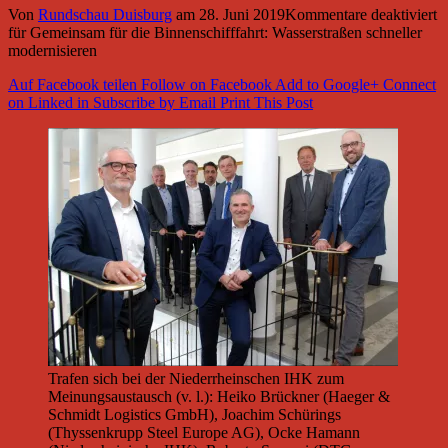
Von
Rundschau Duisburg
am
28. Juni 2019
Kommentare deaktiviert
für Gemeinsam für die Binnenschifffahrt: Wasserstraßen schneller
modernisieren
Auf Facebook teilen
Follow on Facebook
Add to Google+
Connect
on Linked in
Subscribe by Email
Print This Post
Trafen sich bei der Niederrheinschen IHK zum
Meinungsaustausch (v. l.): Heiko Brückner (Haeger &
Schmidt Logistics GmbH), Joachim Schürings
(Thyssenkrupp Steel Europe AG), Ocke Hamann