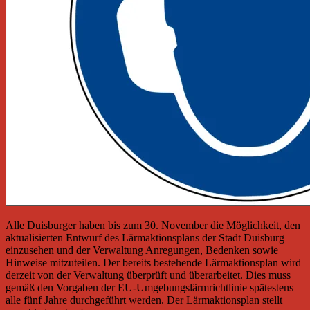
Alle Duisburger haben bis zum 30. November die Möglichkeit, den
aktualisierten Entwurf des Lärmaktionsplans der Stadt Duisburg
einzusehen und der Verwaltung Anregungen, Bedenken sowie
Hinweise mitzuteilen. Der bereits bestehende Lärmaktionsplan wird
derzeit von der Verwaltung überprüft und überarbeitet. Dies muss
gemäß den Vorgaben der EU-Umgebungslärmrichtlinie spätestens
alle fünf Jahre durchgeführt werden. Der Lärmaktionsplan stellt