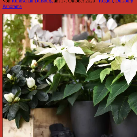
Von
Rundschau Duisburg
am
17. Oktober 2020
Region
,
Duisburg
,
Panorama