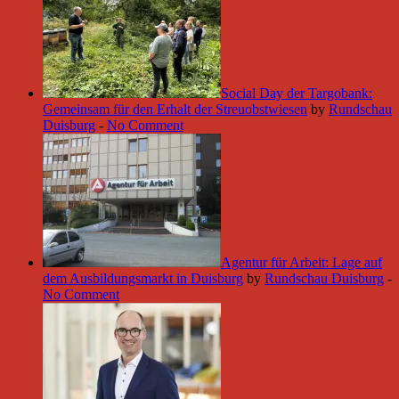
Social Day der Targobank:
Gemeinsam für den Erhalt der Streuobstwiesen
by
Rundschau
Duisburg
-
No Comment
Agentur für Arbeit: Lage auf
dem Ausbildungsmarkt in Duisburg
by
Rundschau Duisburg
-
No Comment