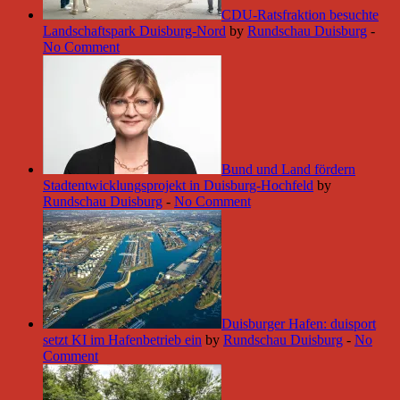
CDU-Ratsfraktion besuchte
Landschaftspark Duisburg-Nord
by
Rundschau Duisburg
-
No Comment
Bund und Land fördern
Stadtentwicklungsprojekt in Duisburg-Hochfeld
by
Rundschau Duisburg
-
No Comment
Duisburger Hafen: duisport
setzt KI im Hafenbetrieb ein
by
Rundschau Duisburg
-
No
Comment