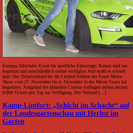
Europas führendes Event für sportliche Fahrzeuge: Karten sind nur
begrenzt und ausschließlich online verfügbar Jetzt heißt es schnell
sein: Der Ticketverkauf für die Limited Edition der Essen Motor
Show vom 27. November bis 6. Dezember in der Messe Essen hat
begonnen. Aufgrund der aktuellen Corona-Auflagen stehen derzeit
9.000 Tickets pro Tag zur Verfügung. Der Verkauf […]
Kamp-Lintfort: „Schicht im Schacht“ auf
der Landesgartenschau mit Herbst im
Garten