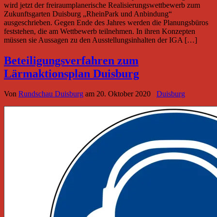
wird jetzt der freiraumplanerische Realisierungswettbewerb zum
Zukunftsgarten Duisburg „RheinPark und Anbindung“
ausgeschrieben. Gegen Ende des Jahres werden die Planungsbüros
feststehen, die am Wettbewerb teilnehmen. In ihren Konzepten
müssen sie Aussagen zu den Ausstellungsinhalten der IGA […]
Beteiligungsverfahren zum
Lärmaktionsplan Duisburg
Von
Rundschau Duisburg
am
20. Oktober 2020
Duisburg