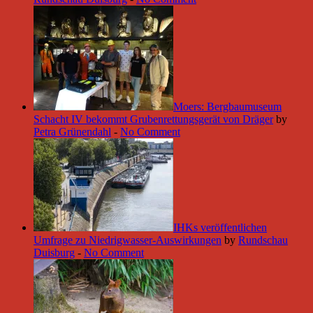
Moers: Bergbaumuseum
Schacht IV bekommt Grubenrettungsgerät von Dräger
by
Petra Grünendahl
-
No Comment
IHKs veröffentlichen
Umfrage zu Niedrigwasser-Auswirkungen
by
Rundschau
Duisburg
-
No Comment