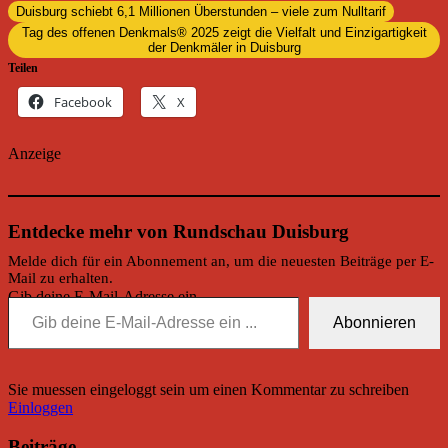
Duisburg schiebt 6,1 Millionen Überstunden – viele zum Nulltarif
Tag des offenen Denkmals® 2025 zeigt die Vielfalt und Einzigartigkeit
der Denkmäler in Duisburg
Teilen
Facebook
X
Anzeige
Entdecke mehr von Rundschau Duisburg
Melde dich für ein Abonnement an, um die neuesten Beiträge per E-
Mail zu erhalten.
Gib deine E-Mail-Adresse ein ...
Abonnieren
Sie muessen eingeloggt sein um einen Kommentar zu schreiben
Einloggen
Beiträge