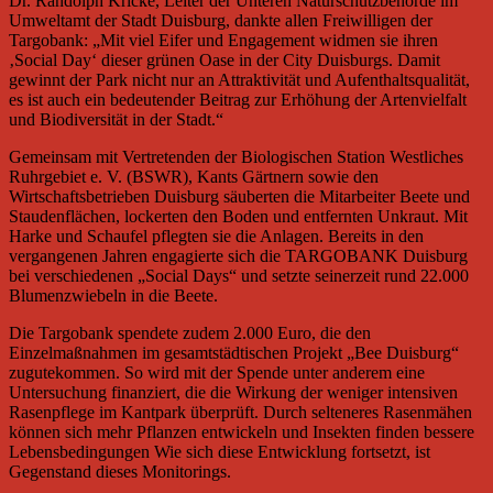
Dr. Randolph Kricke, Leiter der Unteren Naturschutzbehörde im
Umweltamt der Stadt Duisburg, dankte allen Freiwilligen der
Targobank: „Mit viel Eifer und Engagement widmen sie ihren
‚Social Day‘ dieser grünen Oase in der City Duisburgs. Damit
gewinnt der Park nicht nur an Attraktivität und Aufenthaltsqualität,
es ist auch ein bedeutender Beitrag zur Erhöhung der Artenvielfalt
und Biodiversität in der Stadt.“
Gemeinsam mit Vertretenden der Biologischen Station Westliches
Ruhrgebiet e. V. (BSWR), Kants Gärtnern sowie den
Wirtschaftsbetrieben Duisburg säuberten die Mitarbeiter Beete und
Staudenflächen, lockerten den Boden und entfernten Unkraut. Mit
Harke und Schaufel pflegten sie die Anlagen. Bereits in den
vergangenen Jahren engagierte sich die TARGOBANK Duisburg
bei verschiedenen „Social Days“ und setzte seinerzeit rund 22.000
Blumenzwiebeln in die Beete.
Die Targobank spendete zudem 2.000 Euro, die den
Einzelmaßnahmen im gesamtstädtischen Projekt „Bee Duisburg“
zugutekommen. So wird mit der Spende unter anderem eine
Untersuchung finanziert, die die Wirkung der weniger intensiven
Rasenpflege im Kantpark überprüft. Durch selteneres Rasenmähen
können sich mehr Pflanzen entwickeln und Insekten finden bessere
Lebensbedingungen Wie sich diese Entwicklung fortsetzt, ist
Gegenstand dieses Monitorings.