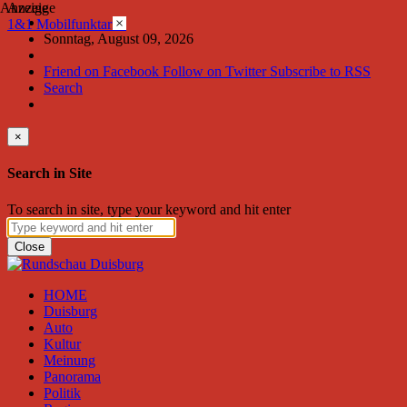
Anzeige
Anzeige
×
1&1 Mobilfunktarife
Sonntag, August 09, 2026
Friend on Facebook
Follow on Twitter
Subscribe to RSS
Search
×
Search in Site
To search in site, type your keyword and hit enter
Close
HOME
Duisburg
Auto
Kultur
Meinung
Panorama
Politik