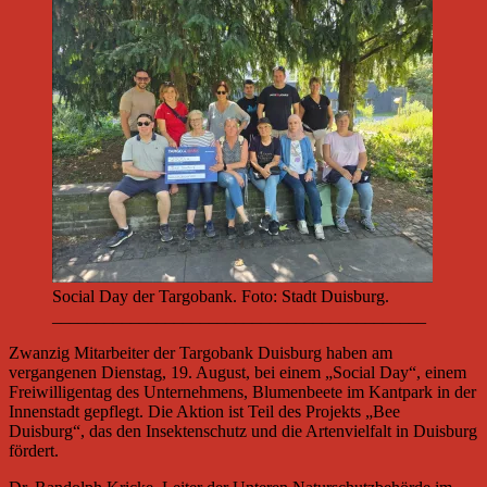
Social Day der Targobank. Foto: Stadt Duisburg.
___________________________________________
Zwanzig Mitarbeiter der Targobank Duisburg haben am
vergangenen Dienstag, 19. August, bei einem „Social Day“, einem
Freiwilligentag des Unternehmens, Blumenbeete im Kantpark in der
Innenstadt gepflegt. Die Aktion ist Teil des Projekts „Bee
Duisburg“, das den Insektenschutz und die Artenvielfalt in Duisburg
fördert.