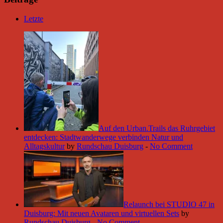
Letzte
Auf den Urban.Trails das Ruhrgebiet
entdecken: Stadtwanderwege verbinden Natur und
Alltagskultur
by
Rundschau Duisburg
-
No Comment
Relaunch bei STUDIO 47 in
Duisburg: Mit neuen Avataren und virtuellen Sets
by
Rundschau Duisburg
-
No Comment