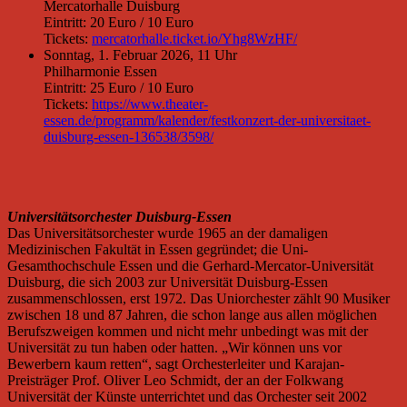
Mercatorhalle Duisburg
Eintritt: 20 Euro / 10 Euro
Tickets:
mercatorhalle.ticket.io/Yhg8WzHF/
Sonntag, 1. Februar 2026, 11 Uhr
Philharmonie Essen
Eintritt: 25 Euro / 10 Euro
Tickets:
https://www.theater-
essen.de/programm/kalender/festkonzert-der-universitaet-
duisburg-essen-136538/3598/
Universitätsorchester Duisburg-Essen
Das Universitätsorchester wurde 1965 an der damaligen
Medizinischen Fakultät in Essen gegründet; die Uni-
Gesamthochschule Essen und die Gerhard-Mercator-Universität
Duisburg, die sich 2003 zur Universität Duisburg-Essen
zusammenschlossen, erst 1972. Das Uniorchester zählt 90 Musiker
zwischen 18 und 87 Jahren, die schon lange aus allen möglichen
Berufszweigen kommen und nicht mehr unbedingt was mit der
Universität zu tun haben oder hatten. „Wir können uns vor
Bewerbern kaum retten“, sagt Orchesterleiter und Karajan-
Preisträger Prof. Oliver Leo Schmidt, der an der Folkwang
Universität der Künste unterrichtet und das Orchester seit 2002