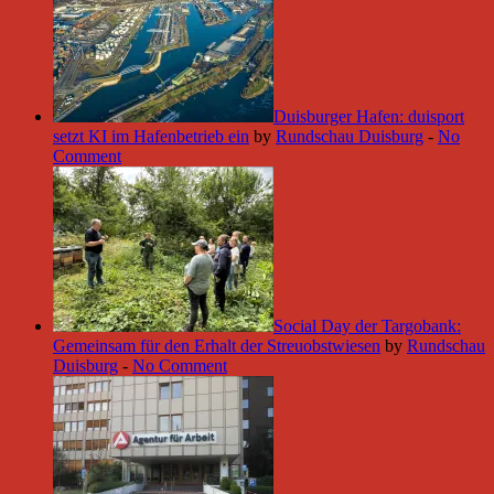
Duisburger Hafen: duisport
setzt KI im Hafenbetrieb ein
by
Rundschau Duisburg
-
No
Comment
Social Day der Targobank:
Gemeinsam für den Erhalt der Streuobstwiesen
by
Rundschau
Duisburg
-
No Comment