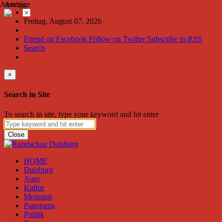
Anzeige
Anzeige
×
Freitag, August 07, 2026
Friend on Facebook
Follow on Twitter
Subscribe to RSS
Search
×
Search in Site
To search in site, type your keyword and hit enter
Close
HOME
Duisburg
Auto
Kultur
Meinung
Panorama
Politik