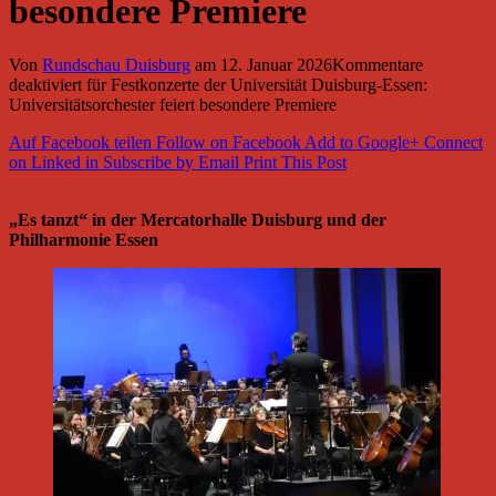
besondere Premiere
Von
Rundschau Duisburg
am
12. Januar 2026
Kommentare
deaktiviert
für Festkonzerte der Universität Duisburg-Essen:
Universitätsorchester feiert besondere Premiere
Auf Facebook teilen
Follow on Facebook
Add to Google+
Connect
on Linked in
Subscribe by Email
Print This Post
„Es tanzt“ in der Mercatorhalle Duisburg und der
Philharmonie Essen