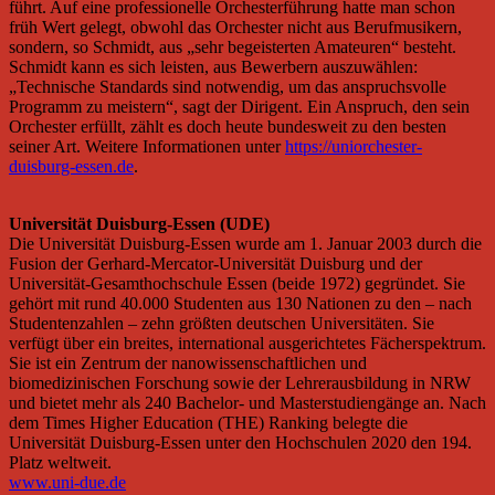
führt. Auf eine professionelle Orchesterführung hatte man schon
früh Wert gelegt, obwohl das Orchester nicht aus Berufmusikern,
sondern, so Schmidt, aus „sehr begeisterten Amateuren“ besteht.
Schmidt kann es sich leisten, aus Bewerbern auszuwählen:
„Technische Standards sind notwendig, um das anspruchsvolle
Programm zu meistern“, sagt der Dirigent. Ein Anspruch, den sein
Orchester erfüllt, zählt es doch heute bundesweit zu den besten
seiner Art. Weitere Informationen unter
https://uniorchester-
duisburg-essen.de
.
Universität Duisburg-Essen (UDE)
Die Universität Duisburg-Essen wurde am 1. Januar 2003 durch die
Fusion der Gerhard-Mercator-Universität Duisburg und der
Universität-Gesamthochschule Essen (beide 1972) gegründet. Sie
gehört mit rund 40.000 Studenten aus 130 Nationen zu den – nach
Studentenzahlen – zehn größten deutschen Universitäten. Sie
verfügt über ein breites, international ausgerichtetes Fächerspektrum.
Sie ist ein Zentrum der nanowissenschaftlichen und
biomedizinischen Forschung sowie der Lehrerausbildung in NRW
und bietet mehr als 240 Bachelor- und Masterstudiengänge an. Nach
dem Times Higher Education (THE) Ranking belegte die
Universität Duisburg-Essen unter den Hochschulen 2020 den 194.
Platz weltweit.
www.uni-due.de