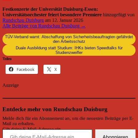
Festkonzerte der Universität Duisburg-Essen:
Universitätsorchester feiert besondere Premiere
hinzugefügt von
Rundschau Duisburg
am
12. Januar 2026
Alle Beiträge von Rundschau Duisburg →
TÜV-Verband warnt: Abschaffung von Sicherheitsbeauftragten gefährdet
den Arbeitsschutz
Duale Ausbildung statt Studium: IHKs bieten Speedtalks für
Studienzweifler
Teilen
Facebook
X
Anzeige
Entdecke mehr von Rundschau Duisburg
Melde dich für ein Abonnement an, um die neuesten Beiträge per E-
Mail zu erhalten.
Gib deine E-Mail-Adresse ein ...
Abonnieren