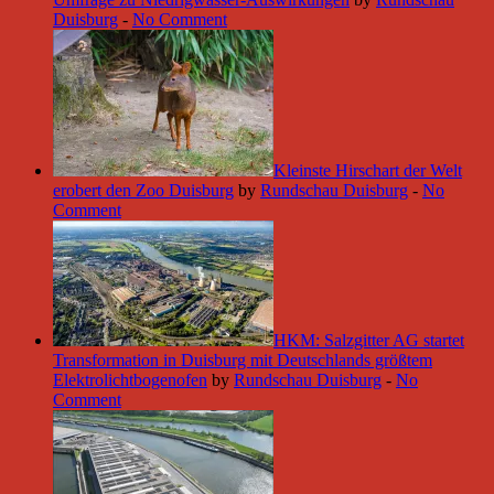
Duisburg
-
No Comment
Kleinste Hirschart der Welt
erobert den Zoo Duisburg
by
Rundschau Duisburg
-
No
Comment
HKM: Salzgitter AG startet
Transformation in Duisburg mit Deutschlands größtem
Elektrolichtbogenofen
by
Rundschau Duisburg
-
No
Comment