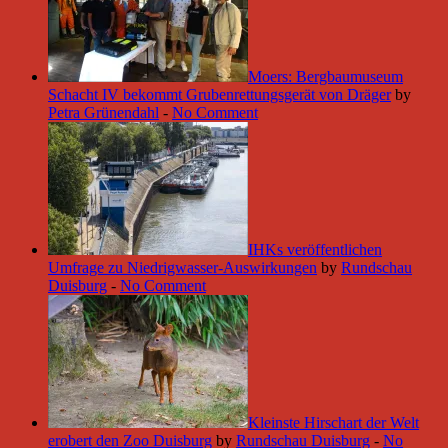
Moers: Bergbaumuseum
Schacht IV bekommt Grubenrettungsgerät von Dräger
by
Petra Grünendahl
-
No Comment
IHKs veröffentlichen
Umfrage zu Niedrigwasser-Auswirkungen
by
Rundschau
Duisburg
-
No Comment
Kleinste Hirschart der Welt
erobert den Zoo Duisburg
by
Rundschau Duisburg
-
No