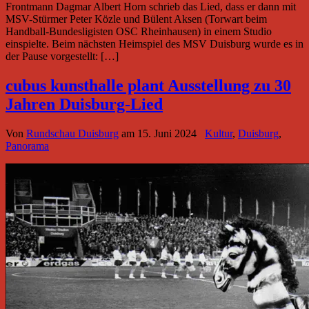
Frontmann Dagmar Albert Horn schrieb das Lied, dass er dann mit
MSV-Stürmer Peter Közle und Bülent Aksen (Torwart beim
Handball-Bundesligisten OSC Rheinhausen) in einem Studio
einspielte. Beim nächsten Heimspiel des MSV Duisburg wurde es in
der Pause vorgestellt: […]
cubus kunsthalle plant Ausstellung zu 30
Jahren Duisburg-Lied
Von
Rundschau Duisburg
am
15. Juni 2024
Kultur
,
Duisburg
,
Panorama