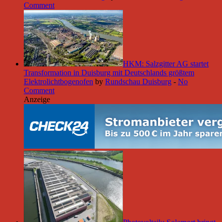
Comment
HKM: Salzgitter AG startet
Transformation in Duisburg mit Deutschlands größtem
Elektrolichtbogenofen
by
Rundschau Duisburg
-
No
Comment
Anzeige