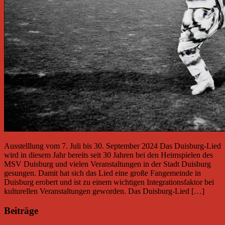
Ausstelllung vom 7. Juli bis 30. September 2024 Das Duisburg-Lied
wird in diesem Jahr bereits seit 30 Jahren bei den Heimspielen des
MSV Duisburg und vielen Veranstaltungen in der Stadt Duisburg
gesungen. Damit hat sich das Lied eine große Fangemeinde in
Duisburg erobert und ist zu einem wichtigen Integrationsfaktor bei
kulturellen Veranstaltungen geworden. Das Duisburg-Lied […]
Beiträge