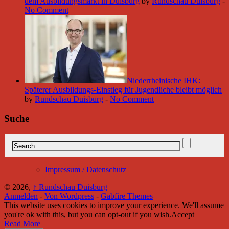
dem Ausbildungsmarkt in Duisburg
by
Rundschau Duisburg
-
No Comment
Niederrheinische IHK:
Späterer Ausbildungs-Einstieg für Jugendliche bleibt möglich
by
Rundschau Duisburg
-
No Comment
Suche
Impressum / Datenschutz
© 2026,
↑
Rundschau Duisburg
Anmelden
-
Von Wordpress
-
Gabfire Themes
This website uses cookies to improve your experience. We'll assume
you're ok with this, but you can opt-out if you wish.
Accept
Read More