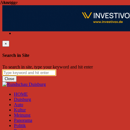
Anzeige
Anzeige
Montag, August 10, 2026
Friend on Facebook
Follow on Twitter
Subscribe to RSS
Search
×
Search in Site
To search in site, type your keyword and hit enter
Close
HOME
Duisburg
Auto
Kultur
Meinung
Panorama
Politik