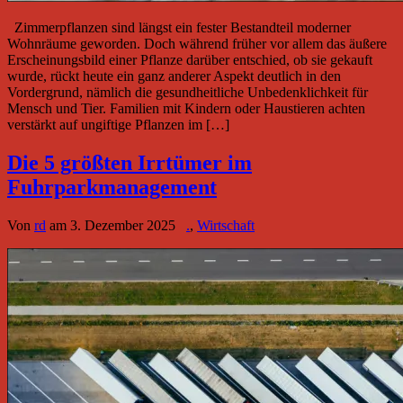
Zimmerpflanzen sind längst ein fester Bestandteil moderner
Wohnräume geworden. Doch während früher vor allem das äußere
Erscheinungsbild einer Pflanze darüber entschied, ob sie gekauft
wurde, rückt heute ein ganz anderer Aspekt deutlich in den
Vordergrund, nämlich die gesundheitliche Unbedenklichkeit für
Mensch und Tier. Familien mit Kindern oder Haustieren achten
verstärkt auf ungiftige Pflanzen im […]
Die 5 größten Irrtümer im
Fuhrparkmanagement
Von
rd
am
3. Dezember 2025
.
,
Wirtschaft