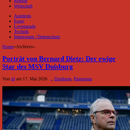
Region
Wirtschaft
Autotests
Essay
Loveparade
Technik
Impressum / Datenschutz
Home
»
Archives
»
.
Porträt von Bernard Dietz: Der ewige
Star des MSV Duisburg
Von
rd
am
17. Mai 2026
.
,
Duisburg
,
Panorama