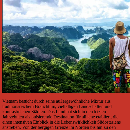
Vietnam besticht durch seine außergewöhnliche Mixtur aus
traditionsreichem Brauchtum, vielfältigen Landschaften und
kontrastreichen Städten. Das Land hat sich in den letzten
Jahrzehnten als pulsierende Destination für all jene etabliert, die
einen intensiven Einblick in die Lebenswirklichkeit Südostasiens
anstreben. Von der bergigen Grenze im Norden bis hin zu den