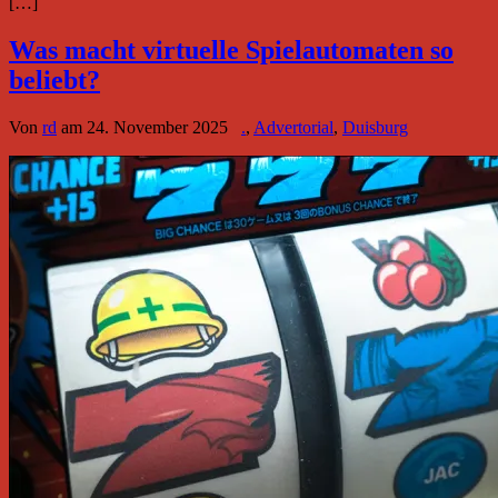
[…]
Was macht virtuelle Spielautomaten so
beliebt?
Von
rd
am
24. November 2025
.
,
Advertorial
,
Duisburg