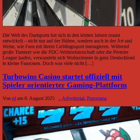
Die Welt des Dartsports hat sich in den letzten Jahren rasant
entwickelt – nicht nur auf der Bühne, sondern auch in der Art und
Weise, wie Fans mit ihrem Lieblingssport interagieren. Während
große Turniere wie die PDC-Weltmeisterschaft oder die Premier
League laufen, verwandeln sich Wohnzimmer in ganz Deutschland
in kleine Fanzonen. Doch was viele nicht […]
Turbowins Casino startet offiziell mit
Spieler orientierter Gaming-Plattform
Von
rd
am
8. August 2025
.
,
Advertorial
,
Panorama