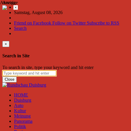
Anzeige
Anzeige
×
Samstag, August 08, 2026
Friend on Facebook
Follow on Twitter
Subscribe to RSS
Search
×
Search in Site
To search in site, type your keyword and hit enter
Close
HOME
Duisburg
Auto
Kultur
Meinung
Panorama
Politik