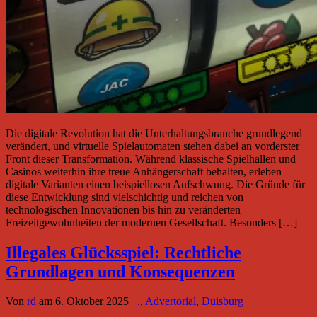
Die digitale Revolution hat die Unterhaltungsbranche grundlegend
verändert, und virtuelle Spielautomaten stehen dabei an vorderster
Front dieser Transformation. Während klassische Spielhallen und
Casinos weiterhin ihre treue Anhängerschaft behalten, erleben
digitale Varianten einen beispiellosen Aufschwung. Die Gründe für
diese Entwicklung sind vielschichtig und reichen von
technologischen Innovationen bis hin zu veränderten
Freizeitgewohnheiten der modernen Gesellschaft. Besonders […]
Illegales Glücksspiel: Rechtliche
Grundlagen und Konsequenzen
Von
rd
am
6. Oktober 2025
.
,
Advertorial
,
Duisburg