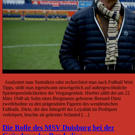
Analysiert man Statistiken oder recherchiert man nach Fußball Wett
Tipps, stößt man irgendwann unweigerlich auf außergewöhnliche
Spielerpersönlichkeiten der Vergangenheit. Hierbei zählt der am 22.
März 1948 als Sohn eines Bergmanns geborene Bernard Dietz
zweifelsohne zu den prägendsten Figuren des westdeutschen
Fußballs. Dietz, der den Inbegriff der Loyalität im Profisport
verkörpert, brachte als gelernter Schmied […]
Die Rolle des MSV Duisburg bei der