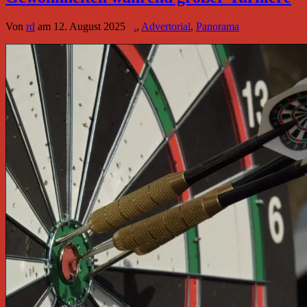
Von
rd
am
12. August 2025
.
,
Advertorial
,
Panorama